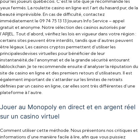
pour les joueurs québécois. C’est le site que je recommande les
yeux fermés. La roulette casino en ligne est l’art du hasard pur, de la
beauté imprévisible. En cas de difficulté, contactez
immédiatement le 09 74 75 13 13 Joueurs Info Service – appel
gratuit et anonyme. Notre sélection des casinos autorisés par
l’ARJEL. Tout d’abord, vérifiez les lois en vigueur dans votre région :
certains sites peuvent être interdits, tandis que d’autres peuvent
être légaux. Les casinos cryptos permettent d’utiliser les
principalesdevises virtuelles pour bénéficier de leur
instantanéité,de l’anonymat et de la grande sécurité entourant
lablockchain. Je te recommende ensuite d’analyser la réputation du
site de casino en ligne et des premiers retours d’utilisateurs. Il est
également important de s’attarder sur les limites de retraits
définies par un casino en ligne, car elles sont très différentes d’une
plateforme à l’autre.
Jouer au Monopoly en direct et en argent réel
sur un casino virtuel
Comment utiliser cette méthode. Nous présentons nos critiques et
informations d’une manière facile à lire, afin que vous puissiez