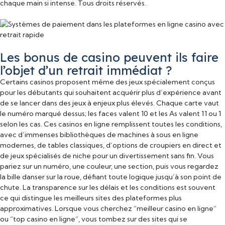
chaque main si intense. Tous droits réservés.
Les bonus de casino peuvent ils faire
l’objet d’un retrait immédiat ?
Certains casinos proposent même des jeux spécialement conçus
pour les débutants qui souhaitent acquérir plus d’expérience avant
de se lancer dans des jeux à enjeux plus élevés. Chaque carte vaut
le numéro marqué dessus; les faces valent 10 et les As valent 11 ou 1
selon les cas. Ces casinos en ligne remplissent toutes les conditions,
avec d’immenses bibliothèques de machines à sous en ligne
modernes, de tables classiques, d’options de croupiers en direct et
de jeux spécialisés de niche pour un divertissement sans fin. Vous
pariez sur un numéro, une couleur, une section, puis vous regardez
la bille danser sur la roue, défiant toute logique jusqu’à son point de
chute. La transparence sur les délais et les conditions est souvent
ce qui distingue les meilleurs sites des plateformes plus
approximatives. Lorsque vous cherchez “meilleur casino en ligne”
ou “top casino en ligne”, vous tombez sur des sites qui se