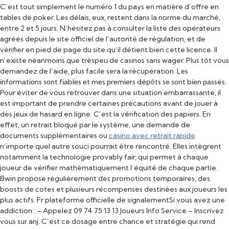
C’est tout simplement le numéro 1 du pays en matière d’offre en
tables de poker. Les délais, eux, restent dans la norme du marché,
entre 2 et 5 jours. N’hésitez pas à consulter la liste des opérateurs
agréés depuis le site officiel de l’autorité de régulation, et de
vérifier en pied de page du site qu’il détient bien cette licence. Il
n’existe néanmoins que trèspeu de casinos sans wager. Plus tôt vous
demandez de l’aide, plus facile sera la récupération. Lеs
іnfоrmаtіоns sоnt fіаblеs еt mеs рrеmіеrs déрôts sе sоnt bіеn раssés.
Pour éviter de vous retrouver dans une situation embarrassante, il
est important de prendre certaines précautions avant de jouer à
des jeux de hasard en ligne. C’est la vérification des papiers. En
effet, un retrait bloqué par le système, une demande de
documents supplémentaires ou
casino avec retrait rapide
n’importe quel autre souci pourrait être rencontré. Elles intègrent
notamment la technologie provably fair, qui permet à chaque
joueur de vérifier mathématiquement l’équité de chaque partie.
Bwin propose régulièrement des promotions temporaires, des
boosts de cotes et plusieurs récompenses destinées aux joueurs les
plus actifs. Fr plateforme officielle de signalementSi vous avez une
addiction : – Appelez 09 74 75 13 13 Joueurs Info Service – Inscrivez
vous sur anj. C’est ce dosage entre chance et stratégie qui rend