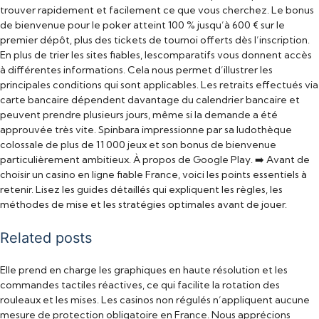
trouver rapidement et facilement ce que vous cherchez. Le bonus
de bienvenue pour le poker atteint 100 % jusqu’à 600 € sur le
premier dépôt, plus des tickets de tournoi offerts dès l’inscription.
En plus de trier les sites fiables, lescomparatifs vous donnent accès
à différentes informations. Cela nous permet d’illustrer les
principales conditions qui sont applicables. Les retraits effectués via
carte bancaire dépendent davantage du calendrier bancaire et
peuvent prendre plusieurs jours, même si la demande a été
approuvée très vite. Spinbara impressionne par sa ludothèque
colossale de plus de 11 000 jeux et son bonus de bienvenue
particulièrement ambitieux. À propos de Google Play. ➡️ Avant de
choisir un casino en ligne fiable France, voici les points essentiels à
retenir. Lisez les guides détaillés qui expliquent les règles, les
méthodes de mise et les stratégies optimales avant de jouer.
Related posts
Elle prend en charge les graphiques en haute résolution et les
commandes tactiles réactives, ce qui facilite la rotation des
rouleaux et les mises. Les casinos non régulés n’appliquent aucune
mesure de protection obligatoire en France. Nous apprécions