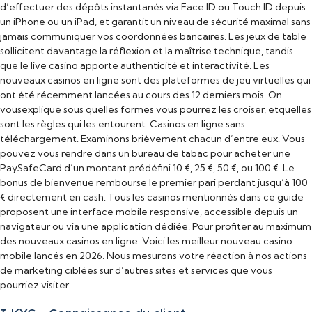
d’effectuer des dépôts instantanés via Face ID ou Touch ID depuis
un iPhone ou un iPad, et garantit un niveau de sécurité maximal sans
jamais communiquer vos coordonnées bancaires. Les jeux de table
sollicitent davantage la réflexion et la maîtrise technique, tandis
que le live casino apporte authenticité et interactivité. Les
nouveaux casinos en ligne sont des plateformes de jeu virtuelles qui
ont été récemment lancées au cours des 12 derniers mois. On
vousexplique sous quelles formes vous pourrez les croiser, etquelles
sont les règles qui les entourent. Casinos en ligne sans
téléchargement. Examinons brièvement chacun d’entre eux. Vous
pouvez vous rendre dans un bureau de tabac pour acheter une
PaySafeCard d’un montant prédéfini 10 €, 25 €, 50 €, ou 100 €. Le
bonus de bienvenue rembourse le premier pari perdant jusqu’à 100
€ directement en cash. Tous les casinos mentionnés dans ce guide
proposent une interface mobile responsive, accessible depuis un
navigateur ou via une application dédiée. Pour profiter au maximum
des nouveaux casinos en ligne. Voici les meilleur nouveau casino
mobile lancés en 2026. Nous mesurons votre réaction à nos actions
de marketing ciblées sur d’autres sites et services que vous
pourriez visiter.