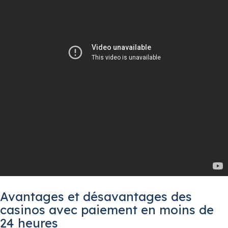
Avantages et désavantages des
casinos avec paiement en moins de
24 heures