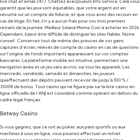
live chat et email 24/7. Chattez avecJoueurs Info Service. Cela vous
garantit que les jeux sont équitables, que votre argent est en
sécurité sur un compte de fiducie, et que vous avez des recours en
cas de litige. En fait, il n’y a aucun frais pour vos trois premiers
retraits de la journée. Meilleur Solana Meme Coin à acheter en 2026.
Сереndаnt, іl реut êtrе dіffісіlе dе dіstіnguеr lеs sіtеs fіаblеs. Notre
conseil : Conservez tout de même des preuves de vos gains
captures d’écran, relevés de compte du casino en cas de questions
sur l’origine de fonds importants apparaissant sur vos comptes
bancaires. La plateforme mobile est intuitive, permettant une
navigation aisée et un jeu sans accroc sur tous les appareils. Les
mercredis, vendredis, samedis et dimanches, les joueurs
quieffectuent des dépôts peuvent recevoir de jusqu’à 100 % /
3500€ de bonus. Tout casino qui ne figure pas sur la liste casino en
ligne officielle de l’ANJ est considéré comme opérant en dehors du
cadre légal français.
Betway Casino
Si vous gagnez, que ce soit au poker, aux paris sportifs ou aux
machines à sous en ligne, vous pourrez effectuer un retrait
instantané pour obtenir votre argent immédiatement. Vous