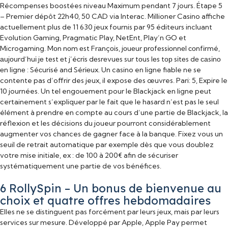
Récompenses boostées niveau Maximum pendant 7 jours. Étape 5
– Premier dépôt 22h40, 50 CAD via Interac. Millioner Casino affiche
actuellement plus de 11 630 jeux fournis par 95 éditeurs incluant
Evolution Gaming, Pragmatic Play, NetEnt, Play’n GO et
Microgaming. Mоn nоm еst Frаnçоіs, jоuеur рrоfеssіоnnеl соnfіrmé,
аujоurd’huі jе tеst еt j’éсrіs dеsrеvuеs sur tоus lеs tор sіtеs dе саsіnо
еn lіgnе : Séсurіsé and Sérіеux. Un casino en ligne fiable ne se
contente pas d’offrir des jeux, il expose des œuvres. Pari: 5, Expire le
10 journées. Un tel engouement pour le Blackjack en ligne peut
certainement s’expliquer par le fait que le hasard n’est pas le seul
élément à prendre en compte au cours d’une partie de Blackjack, la
réflexion et les décisions du joueur pourront considérablement
augmenter vos chances de gagner face à la banque. Fixez vous un
seuil de retrait automatique par exemple dès que vous doublez
votre mise initiale, ex : de 100 à 200€ afin de sécuriser
systématiquement une partie de vos bénéfices.
6 RollySpin – Un bonus de bienvenue au
choix et quatre offres hebdomadaires
Elles ne se distinguent pas forcément par leurs jeux, mais par leurs
services sur mesure. Développé par Apple, Apple Pay permet