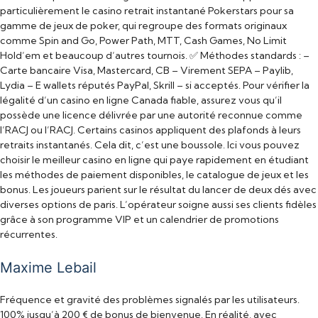
particulièrement le casino retrait instantané Pokerstars pour sa
gamme de jeux de poker, qui regroupe des formats originaux
comme Spin and Go, Power Path, MTT, Cash Games, No Limit
Hold’em et beaucoup d’autres tournois. ✅ Méthodes standards : –
Carte bancaire Visa, Mastercard, CB – Virement SEPA – Paylib,
Lydia – E wallets réputés PayPal, Skrill – si acceptés. Pour vérifier la
légalité d’un casino en ligne Canada fiable, assurez vous qu’il
possède une licence délivrée par une autorité reconnue comme
l’RACJ ou l’RACJ. Certains casinos appliquent des plafonds à leurs
retraits instantanés. Cela dit, c’est une boussole. Ici vous pouvez
choisir le meilleur casino en ligne qui paye rapidement en étudiant
les méthodes de paiement disponibles, le catalogue de jeux et les
bonus. Les joueurs parient sur le résultat du lancer de deux dés avec
diverses options de paris. L’opérateur soigne aussi ses clients fidèles
grâce à son programme VIP et un calendrier de promotions
récurrentes.
Maxime Lebail
Fréquence et gravité des problèmes signalés par les utilisateurs.
100% jusqu’à 200 € de bonus de bienvenue. En réalité, avec