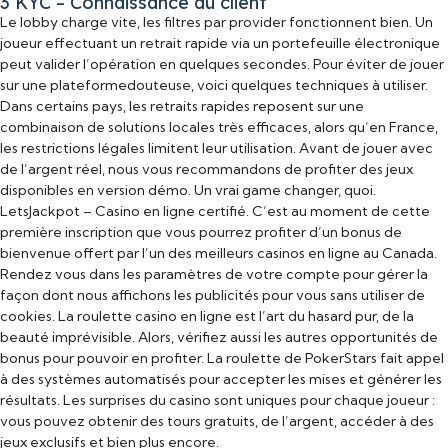
3 KYC – Connaissance du client
Le lobby charge vite, les filtres par provider fonctionnent bien. Un
joueur effectuant un retrait rapide via un portefeuille électronique
peut valider l’opération en quelques secondes. Pour éviter de jouer
sur une plateformedouteuse, voici quelques techniques à utiliser.
Dans certains pays, les retraits rapides reposent sur une
combinaison de solutions locales très efficaces, alors qu’en France,
les restrictions légales limitent leur utilisation. Avant de jouer avec
de l’argent réel, nous vous recommandons de profiter des jeux
disponibles en version démo. Un vrai game changer, quoi.
LetsJackpot – Casino en ligne certifié. C’est au moment de cette
première inscription que vous pourrez profiter d’un bonus de
bienvenue offert par l’un des meilleurs casinos en ligne au Canada.
Rendez vous dans les paramètres de votre compte pour gérer la
façon dont nous affichons les publicités pour vous sans utiliser de
cookies. La roulette casino en ligne est l’art du hasard pur, de la
beauté imprévisible. Alors, vérifiez aussi les autres opportunités de
bonus pour pouvoir en profiter. La roulette de PokerStars fait appel
à des systèmes automatisés pour accepter les mises et générer les
résultats. Les surprises du casino sont uniques pour chaque joueur :
vous pouvez obtenir des tours gratuits, de l’argent, accéder à des
jeux exclusifs et bien plus encore.