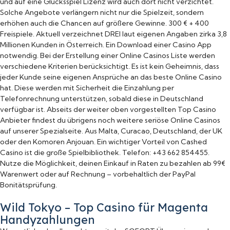
und auf eine Glücksspiel Lizenz wird auch dort nicht verzichtet.
Solche Angebote verlängern nicht nur die Spielzeit, sondern
erhöhen auch die Chancen auf größere Gewinne. 300 € + 400
Freispiele. Aktuell verzeichnet DREI laut eigenen Angaben zirka 3,8
Millionen Kunden in Österreich. Ein Download einer Casino App
notwendig. Bei der Erstellung einer Online Casinos Liste werden
verschiedene Kriterien berücksichtigt. Es ist kein Geheimnis, dass
jeder Kunde seine eigenen Ansprüche an das beste Online Casino
hat. Diese werden mit Sicherheit die Einzahlung per
Telefonrechnung unterstützen, sobald diese in Deutschland
verfügbar ist. Abseits der weiter oben vorgestellten Top Casino
Anbieter findest du übrigens noch weitere seriöse Online Casinos
auf unserer Spezialseite. Aus Malta, Curacao, Deutschland, der UK
oder den Komoren Anjouan. Ein wichtiger Vorteil von Cashed
Casino ist die große Spielbibliothek. Telefon: +43 662 854455.
Nutze die Möglichkeit, deinen Einkauf in Raten zu bezahlen ab 99€
Warenwert oder auf Rechnung – vorbehaltlich der PayPal
Bonitätsprüfung.
Wild Tokyo – Top Casino für Magenta
Handyzahlungen