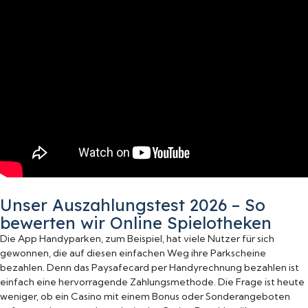
Unser Auszahlungstest 2026 – So
bewerten wir Online Spielotheken
Die App Handyparken, zum Beispiel, hat viele Nutzer für sich
gewonnen, die auf diesen einfachen Weg ihre Parkscheine
bezahlen. Denn das Paysafecard per Handyrechnung bezahlen ist
einfach eine hervorragende Zahlungsmethode. Die Frage ist heute
weniger, ob ein Casino mit einem Bonus oder Sonderangeboten