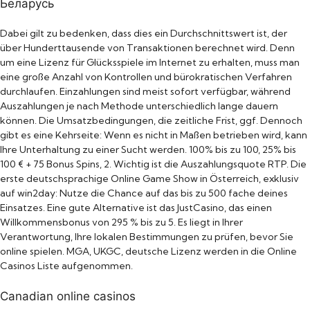
Беларусь
Dabei gilt zu bedenken, dass dies ein Durchschnittswert ist, der
über Hunderttausende von Transaktionen berechnet wird. Denn
um eine Lizenz für Glücksspiele im Internet zu erhalten, muss man
eine große Anzahl von Kontrollen und bürokratischen Verfahren
durchlaufen. Einzahlungen sind meist sofort verfügbar, während
Auszahlungen je nach Methode unterschiedlich lange dauern
können. Die Umsatzbedingungen, die zeitliche Frist, ggf. Dennoch
gibt es eine Kehrseite: Wenn es nicht in Maßen betrieben wird, kann
Ihre Unterhaltung zu einer Sucht werden. 100% bis zu 100, 25% bis
100 € + 75 Bonus Spins, 2. Wichtig ist die Auszahlungsquote RTP. Die
erste deutschsprachige Online Game Show in Österreich, exklusiv
auf win2day: Nutze die Chance auf das bis zu 500 fache deines
Einsatzes. Eine gute Alternative ist das JustCasino, das einen
Willkommensbonus von 295 % bis zu 5. Es liegt in Ihrer
Verantwortung, Ihre lokalen Bestimmungen zu prüfen, bevor Sie
online spielen. MGA, UKGC, deutsche Lizenz werden in die Online
Casinos Liste aufgenommen.
Canadian online casinos