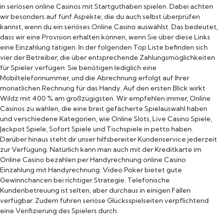
in seriösen online Casinos mit Startguthaben spielen. Dabei achten
wir besonders auf fünf Aspekte, die du auch selbst überprüfen
kannst, wenn du ein seriöses Online Casino auswählst. Das bedeutet,
dass wir eine Provision erhalten können, wenn Sie über diese Links
eine Einzahlung tätigen. In der folgenden Top Liste befinden sich
vier der Betreiber, die über entsprechende Zahlungsmöglichkeiten
für Spieler verfügen. Sie benötigen lediglich eine
Mobiltelefonnummer, und die Abrechnung erfolgt auf Ihrer
monatlichen Rechnung für das Handy. Auf den ersten Blick wirkt
Wildz mit 400 % am großzügigsten. Wir empfehlen immer, Online
Casinos zu wählen, die eine breit gefächerte Spielauswahl haben
und verschiedene Kategorien, wie Online Slots, Live Casino Spiele,
Jackpot Spiele, Sofort Spiele und Tischspiele in petto haben.
Darüber hinaus steht dir unser hilfsbereiter Kundenservice jederzeit
zur Verfügung. Natürlich kann man auch mit der Kreditkarte im
Online Casino bezahlen per Handyrechnung online Casino
Einzahlung mit Handyrechnung. Video Poker bietet gute
Gewinnchancen bei richtiger Strategie. Telefonische
Kundenbetreuung ist selten, aber durchaus in einigen Fällen
verfügbar. Zudem führen seriöse Glücksspielseiten verpflichtend
eine Verifizierung des Spielers durch.