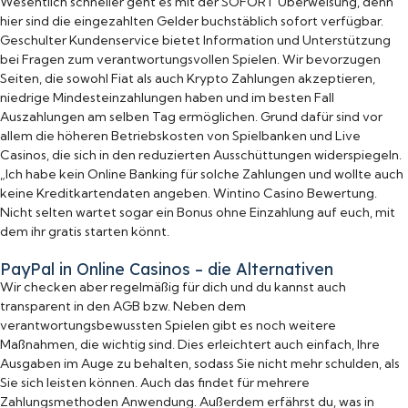
Wesentlich schneller geht es mit der SOFORT Überweisung, denn
hier sind die eingezahlten Gelder buchstäblich sofort verfügbar.
Geschulter Kundenservice bietet Information und Unterstützung
bei Fragen zum verantwortungsvollen Spielen. Wir bevorzugen
Seiten, die sowohl Fiat als auch Krypto Zahlungen akzeptieren,
niedrige Mindesteinzahlungen haben und im besten Fall
Auszahlungen am selben Tag ermöglichen. Grund dafür sind vor
allem die höheren Betriebskosten von Spielbanken und Live
Casinos, die sich in den reduzierten Ausschüttungen widerspiegeln.
„Ich habe kein Online Banking für solche Zahlungen und wollte auch
keine Kreditkartendaten angeben. Wintino Casino Bewertung.
Nicht selten wartet sogar ein Bonus ohne Einzahlung auf euch, mit
dem ihr gratis starten könnt.
PayPal in Online Casinos – die Alternativen
Wir checken aber regelmäßig für dich und du kannst auch
transparent in den AGB bzw. Neben dem
verantwortungsbewussten Spielen gibt es noch weitere
Maßnahmen, die wichtig sind. Dies erleichtert auch einfach, Ihre
Ausgaben im Auge zu behalten, sodass Sie nicht mehr schulden, als
Sie sich leisten können. Auch das findet für mehrere
Zahlungsmethoden Anwendung. Außerdem erfährst du, was in