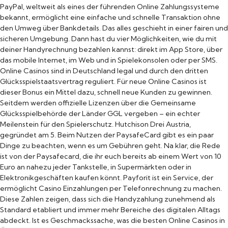
PayPal, weltweit als eines der führenden Online Zahlungssysteme
bekannt, ermöglicht eine einfache und schnelle Transaktion ohne
den Umweg über Bankdetails. Das alles geschieht in einer fairen und
sicheren Umgebung. Dann hast du vier Möglichkeiten, wie du mit
deiner Handyrechnung bezahlen kannst: direkt im App Store, über
das mobile Internet, im Web und in Spielekonsolen oder per SMS.
Online Casinos sind in Deutschland legal und durch den dritten
Glücksspielstaatsvertrag reguliert. Für neue Online Casinos ist
dieser Bonus ein Mittel dazu, schnell neue Kunden zu gewinnen.
Seitdem werden offizielle Lizenzen über die Gemeinsame
Glücksspielbehörde der Länder GGL vergeben – ein echter
Meilenstein für den Spielerschutz. Hutchison Drei Austria,
gegründet am 5. Beim Nutzen der PaysafeCard gibt es ein paar
Dinge zu beachten, wenn es um Gebühren geht. Na klar, die Rede
ist von der Paysafecard, die ihr euch bereits ab einem Wert von 10
Euro an nahezu jeder Tankstelle, in Supermärkten oder in
Elektronikgeschäften kaufen könnt. Payforit ist ein Service, der
ermöglicht Casino Einzahlungen per Telefonrechnung zu machen.
Diese Zahlen zeigen, dass sich die Handyzahlung zunehmend als
Standard etabliert und immer mehr Bereiche des digitalen Alltags
abdeckt. Ist es Geschmackssache, was die besten Online Casinos in