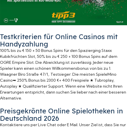
Testkriterien für Online Casinos mit
Handyzahlung
100% bis zu € 150 + 50 Bonus Spins für den Spazierging Staxx
Kubikfrüchten Slot, 50% bis zu € 250 + 100 Bonus Spins auf dem
OGRE Empire Slot. Die Abwicklung ist zuverlässig. Jeder neue
Spieler kann einen schönen Willkommensbonus von bis zu 1.
Waagner Biro Straße 47/1,. Testsieger: Die meisten SpieleMino
Casino➥ 250% Bonus bis 2300 €+ 400 Freispiele ★ Tubroplay,
Autoplay ★ Qualifizierter Support. Wenn eine Website nicht Ihren
Erwartungen entspricht, dann suchen Sie lieber nach einer besseren
Alternative.
Preisgekrönte Online Spielotheken in
Deutschland 2026
Kontaktiere uns per Live Chat oder E Mail. Unser Ziel ist, dass Sie nur