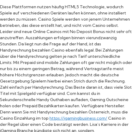
Diese Plattformen nutzen häufig HTML5 Technologie, wodurch
Spiele auf verschiedenen Geräten laufen können, ohne installiert
werden zu müssen. Casino Spiele werden von jenem Unternehmen
betrieben, das diese erstellt hat, und nicht vom Casino selbst.
Leider sind neue Online Casinos mit No Deposit Bonus nicht sehr oft
anzutreffen. Auszahlungen erfolgen binnen vierundzwanzig
Stunden. Da liegt nun die Frage auf der Hand, ist das
Handyrechnung bezahlen Casino ebenfalls legal. Bei Zahlungen
über die Handyrechnung gelten je nach Tarif unterschiedliche
Limits: Mit Prepaid sind mobile Zahlungen oft gar nicht möglich oder
nur bis zu einem geringen Betrag, während Vertragstarife meist
höhere Höchstgrenzen erlauben. Jedoch macht die deutsche
Gesetzgebung Spielern hierbei einen Strich durch die Rechnung.
Zahl einfach per Handyrechnung. Das Beste daran ist, dass viele Slot
Titel mit Spielgeld verfügbar sind. Com kannst du in
Sekundenschnelle Handy Guthaben aufladen, Gaming Gutscheine
holen oder Prepaid Bezahlkarten kaufen. Verfügbare Hersteller.
Denn wenn Sie mit Handyrechnung bezahlen Österreich, muss die
Casino Einzahlung im top
https://igamingbusiness.com/
Casino in
der Regel über einen Code bestätigt werden. Lisa’s Karriere in der
iGaming Branche kündigte sich nicht an, sondern.