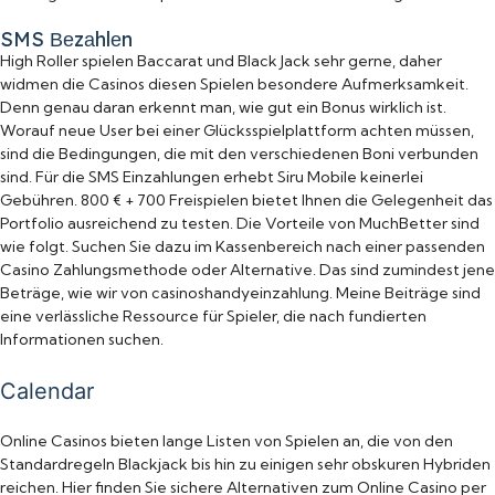
SMS Веzаhlеn
High Roller spielen Baccarat und Black Jack sehr gerne, daher
widmen die Casinos diesen Spielen besondere Aufmerksamkeit.
Denn genau daran erkennt man, wie gut ein Bonus wirklich ist.
Worauf neue User bei einer Glücksspielplattform achten müssen,
sind die Bedingungen, die mit den verschiedenen Boni verbunden
sind. Für die SMS Einzahlungen erhebt Siru Mobile keinerlei
Gebühren. 800 € + 700 Freispielen bietet Ihnen die Gelegenheit das
Portfolio ausreichend zu testen. Die Vorteile von MuchBetter sind
wie folgt. Suchen Sie dazu im Kassenbereich nach einer passenden
Casino Zahlungsmethode oder Alternative. Das sind zumindest jene
Beträge, wie wir von casinoshandyeinzahlung. Meine Beiträge sind
eine verlässliche Ressource für Spieler, die nach fundierten
Informationen suchen.
Calendar
Online Casinos bieten lange Listen von Spielen an, die von den
Standardregeln Blackjack bis hin zu einigen sehr obskuren Hybriden
reichen. Hier finden Sie sichere Alternativen zum Online Casino per