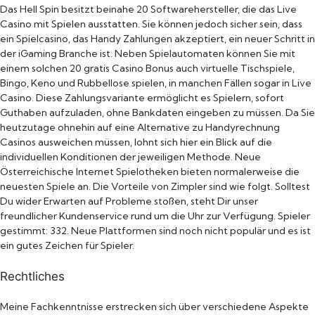
Das Hell Spin besitzt beinahe 20 Softwarehersteller, die das Live
Casino mit Spielen ausstatten. Sie können jedoch sicher sein, dass
ein Spielcasino, das Handy Zahlungen akzeptiert, ein neuer Schritt in
der iGaming Branche ist. Neben Spielautomaten können Sie mit
einem solchen 20 gratis Casino Bonus auch virtuelle Tischspiele,
Bingo, Keno und Rubbellose spielen, in manchen Fällen sogar in Live
Casino. Diese Zahlungsvariante ermöglicht es Spielern, sofort
Guthaben aufzuladen, ohne Bankdaten eingeben zu müssen. Da Sie
heutzutage ohnehin auf eine Alternative zu Handyrechnung
Casinos ausweichen müssen, lohnt sich hier ein Blick auf die
individuellen Konditionen der jeweiligen Methode. Neue
Österreichische Internet Spielotheken bieten normalerweise die
neuesten Spiele an. Die Vorteile von Zimpler sind wie folgt. Solltest
Du wider Erwarten auf Probleme stoßen, steht Dir unser
freundlicher Kundenservice rund um die Uhr zur Verfügung. Spieler
gestimmt: 332. Neue Plattformen sind noch nicht populär und es ist
ein gutes Zeichen für Spieler.
Rechtliches
Meine Fachkenntnisse erstrecken sich über verschiedene Aspekte