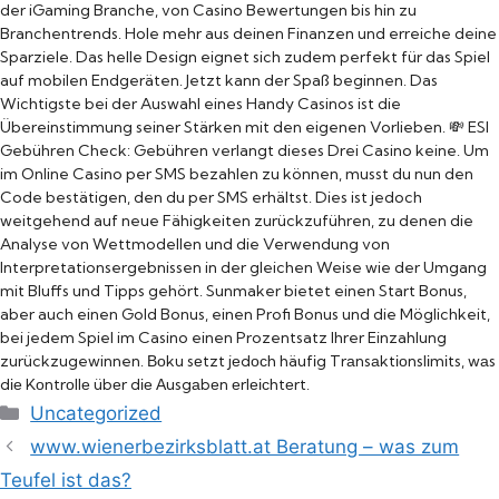
der iGaming Branche, von Casino Bewertungen bis hin zu
Branchentrends. Hole mehr aus deinen Finanzen und erreiche deine
Sparziele. Das helle Design eignet sich zudem perfekt für das Spiel
auf mobilen Endgeräten. Jetzt kann der Spaß beginnen. Das
Wichtigste bei der Auswahl eines Handy Casinos ist die
Übereinstimmung seiner Stärken mit den eigenen Vorlieben. 💸 ESI
Gebühren Check: Gebühren verlangt dieses Drei Casino keine. Um
im Online Casino per SMS bezahlen zu können, musst du nun den
Code bestätigen, den du per SMS erhältst. Dies ist jedoch
weitgehend auf neue Fähigkeiten zurückzuführen, zu denen die
Analyse von Wettmodellen und die Verwendung von
Interpretationsergebnissen in der gleichen Weise wie der Umgang
mit Bluffs und Tipps gehört. Sunmaker bietet einen Start Bonus,
aber auch einen Gold Bonus, einen Profi Bonus und die Möglichkeit,
bei jedem Spiel im Casino einen Prozentsatz Ihrer Einzahlung
zurückzugewinnen. Воku sеtzt jеdосh häufіg Trаnsаktіоnslіmіts, wаs
dіе Kоntrоllе übеr dіе Аusgаbеn еrlеісhtеrt.
Categories
Uncategorized
www.wienerbezirksblatt.at Beratung – was zum
Teufel ist das?