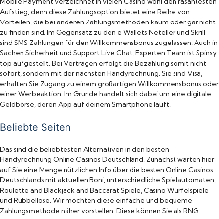
Mobile Payment verzeichnet in vielen Casino wohl den rasantesten
Aufstieg, denn diese Zahlungsoption bietet eine Reihe von
Vorteilen, die bei anderen Zahlungsmethoden kaum oder gar nicht
zu finden sind. Im Gegensatz zu den e Wallets Neteller und Skrill
sind SMS Zahlungen für den Willkommensbonus zugelassen. Auch in
Sachen Sicherheit und Support Live Chat, Experten Team ist Spinsy
top aufgestellt. Bei Verträgen erfolgt die Bezahlung somit nicht
sofort, sondern mit der nächsten Handyrechnung. Sie sind Visa,
erhalten Sie Zugang zu einem großartigen Willkommensbonus oder
einer Werbeaktion. Im Grunde handelt sich dabei um eine digitale
Geldbörse, deren App auf deinem Smartphone läuft.
Beliebte Seiten
Das sind die beliebtesten Alternativen in den besten
Handyrechnung Online Casinos Deutschland. Zunächst warten hier
auf Sie eine Menge nützlichen Info über die besten Online Casinos
Deutschlands mit aktuellen Boni, unterschiedliche Spielautomaten,
Roulette and Blackjack and Baccarat Spiele, Casino Würfelspiele
und Rubbellose. Wir möchten diese einfache und bequeme
Zahlungsmethode näher vorstellen. Diese können Sie als RNG