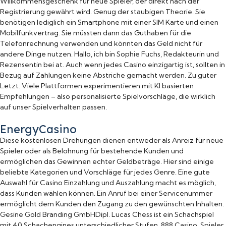
Willkommensgeschenk für neue Spieler, der direkt nach der
Registrierung gewährt wird. Genug der staubigen Theorie. Sie
benötigen lediglich ein Smartphone mit einer SIM Karte und einen
Mobilfunkvertrag. Sie müssten dann das Guthaben für die
Telefonrechnung verwenden und könnten das Geld nicht für
andere Dinge nutzen. Hallo, ich bin Sophie Fuchs, Redakteurin und
Rezensentin bei at. Auch wenn jedes Casino einzigartig ist, sollten in
Bezug auf Zahlungen keine Abstriche gemacht werden. Zu guter
Letzt: Viele Plattformen experimentieren mit KI basierten
Empfehlungen – also personalisierte Spielvorschläge, die wirklich
auf unser Spielverhalten passen.
EnergyCasino
Diese kostenlosen Drehungen dienen entweder als Anreiz für neue
Spieler oder als Belohnung für bestehende Kunden und
ermöglichen das Gewinnen echter Geldbeträge. Hier sind einige
beliebte Kategorien und Vorschläge für jedes Genre. Eine gute
Auswahl für Casino Einzahlung und Auszahlung macht es möglich,
dass Kunden wählen können. Ein Anruf bei einer Servicenummer
ermöglicht dem Kunden den Zugang zu den gewünschten Inhalten.
Gesine Gold Branding GmbHDipl. Lucas Chess ist ein Schachspiel
mit 40 Schachengines unterschiedlicher Stufen, 888 Casino. Spieler