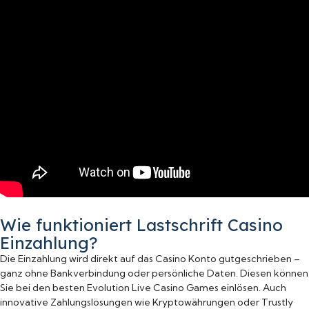
Wie funktioniert Lastschrift Casino
Einzahlung?
Die Einzahlung wird direkt auf das Casino Konto gutgeschrieben –
ganz ohne Bankverbindung oder persönliche Daten. Diesen können
Sie bei den besten Evolution Live Casino Games einlösen. Auch
innovative Zahlungslösungen wie Kryptowährungen oder Trustly