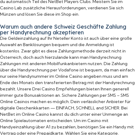
du automatisch Teil des NetBet Players Clubs. Meistern Sie im
Casino Lab zusätzliche Herausforderungen, verdienen Sie sich
Münzen und lösen Sie diese im Shop ein.
Warum auch andere Schweiz Geschäfte Zahlung
per Handyrechnung akzeptieren
Die Geldeinzahlung auf Ihr Neteller Konto ist auch über eine große
Auswahl an Banklösungen bequem und die Anmeldung ist
kostenlos. Zwar gibt es diese Zahlungsmethode derzeit nicht in
Österreich, doch auch hierzulande kann man Handyrechnung
Zahlungen mit anderen Mobilfunkanbietern nutzen. Die Zahlung
über die Handyrechnung per Vodafone ist bequem, da man einfach
nur seine Handynummer im Online Casino angeben muss und am
Ende des Monats den transferierten Betrag mit der Handyrechnung
bezahlt. Unsere Drei Casino Empfehlungen bieten Ihnen generell
immer gute Bonusaktionen an. Sichere Zahlungen per SMS – SMS
Online Casinos machen es möglich. Dein verlässlicher Anbieter für
digitale Geschenkkarten — EINFACH, SCHNELL and SICHER. Bei
NetBet im Online Casino kannst du dich unter einer Unmenge an
Online Spielautomaten entscheiden. Um im Casino mit
Handyeinzahlung über A1 zu bezahlen, benötigen Sie ein Handy mit
Vertrag oder eine Prepaidkarte. Wählen Sie eine Kategorie.