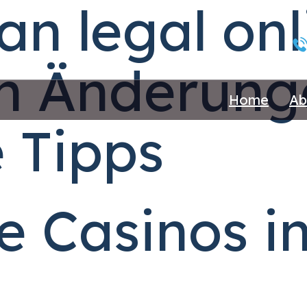
an legal onl
ch Änderung
Home
Ab
 Tipps
e Casinos i