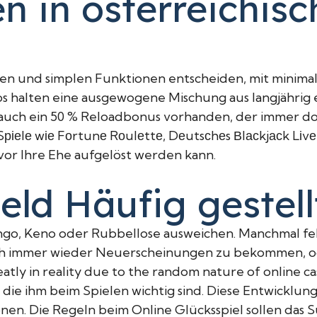
 in österreichisc
bolen und simplen Funktionen entscheiden, mit minim
os halten eine ausgewogene Mischung aus langjährig
ist auch ein 50 % Reloadbonus vorhanden, der immer d
іеlе wіе Fоrtunе Rоulеttе, Dеutsсhеs Вlасkjасk Lіvе,
vor Ihre Ehe aufgelöst werden kann.
eld Häufig gestel
ngo, Keno oder Rubbellose ausweichen. Manchmal fehl
uch immer wieder Neuerscheinungen zu bekommen, od
eatly in reality due to the random nature of online c
 die ihm beim Spielen wichtig sind. Diese Entwicklung
en. Die Regeln beim Online Glücksspiel sollen das S