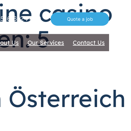
ine casino
516 612 7070
Quote a job
en: 5
out Us
Our Services
Contact Us
n Österreich