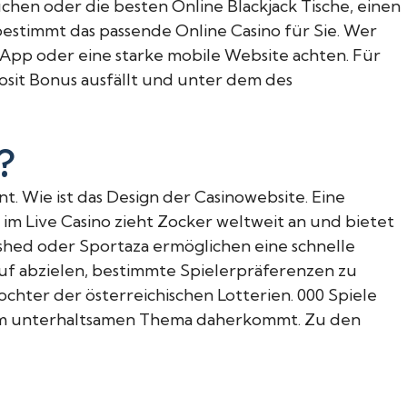
hen oder die besten Online Blackjack Tische, einen
stimmt das passende Online Casino für Sie. Wer
e App oder eine starke mobile Website achten. Für
osit Bonus ausfällt und unter dem des
?
 Wie ist das Design der Casinowebsite. Eine
im Live Casino zieht Zocker weltweit an und bietet
ashed oder Sportaza ermöglichen eine schnelle
rauf abzielen, bestimmte Spielerpräferenzen zu
ochter der österreichischen Lotterien. 000 Spiele
inem unterhaltsamen Thema daherkommt. Zu den