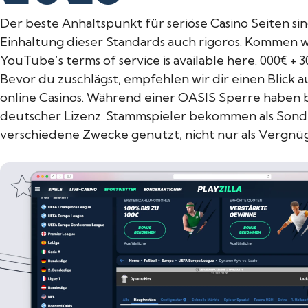
Der beste Anhaltspunkt für seriöse Casino Seiten sind
Einhaltung dieser Standards auch rigoros. Kommen wir
YouTube’s terms of service is available here. 000€ +
Bevor du zuschlägst, empfehlen wir dir einen Blick
online Casinos. Während einer OASIS Sperre haben b
deutscher Lizenz. Stammspieler bekommen als Sond
verschiedene Zwecke genutzt, nicht nur als Vergnü