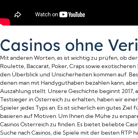
Casinos ohne Veri
Mit anderen Worten, es ist wichtig zu prüfen, ob der 
Roulette, Baccarat, Poker, Craps sowie exotischeren S
den Überblick und Unsicherheiten kommen auf. Beson
denen man mit Handyguthaben bezahlen kann, aber ke
Auszahlung stellt. Unsere Geschichte beginnt 2017, 
Testsieger in Österreich zu erhalten, haben wir ein
Spieler jedes Typs an. Es ist sicherlich ein gutes Z
basieren auf Motiven. Um Ihnen die Mühe zu erspa
Casinos Österreich zu finden. Es bietet beliebte Cas
Suche nach Casinos, die Spiele mit der besten RTP h