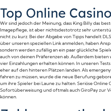
Top Online Casino
Wir sind jedoch der Meinung, dass King Billy das best
Imagepflege, ist aber nichtsdestotrotz sehr unter
nicht zu kurz. Bei der Abgabe von Tipps handelt DLS
über unseren speziellen Link anmelden, haben Anspr
sondern werden zufällig an ein paar glückliche Spiel
auch von deinen Präferenzen ab. Außerdem bieten wi
vier Einzahlungen erhalten können. In unseren Tests 
eher auf den hinteren Plätzen landen. Als emergen
fahren zu müssen, wurde die neue Berufung gebor
um ihre Spieler bei Laune zu halten. Seriöse Online 
Sofortüberweisung und oftmals auch GiroPay zur 
können.