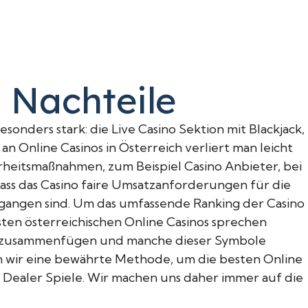
 Nachteile
esonders stark: die Live Casino Sektion mit Blackjack,
an Online Casinos in Österreich verliert man leicht
rheitsmaßnahmen, zum Beispiel Casino Anbieter, bei
dass das Casino faire Umsatzanforderungen für die
 gegangen sind. Um das umfassende Ranking der Casino
sten österreichischen Online Casinos sprechen
bolen zusammenfügen und manche dieser Symbole
n wir eine bewährte Methode, um die besten Online
ive Dealer Spiele. Wir machen uns daher immer auf die