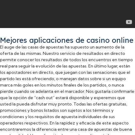
Mejores aplicaciones de casino online
El auge de las casas de apuestas ha supuesto un aumento de la
oferta de las mismas. Nuestro servicio de resultados en directo
permite conocer los resultados de todos los encuentros en tiempo
real para seguir la evolución de las apuestas. En último lugar, están
los apostadores en directo, que juegan con las sensaciones que el
partido les está ofreciendo, o manejan datos sobre si un equipo
marca más goles en los minutos finales de los partidos, o nunca
pierde cuando se adelanta en el marcador. Nos gustaría confirmarle
que la opción de “cash out” estará disponible y esperemos que
usted la pueda disfrutar muy pronto. Todas las ofertas gratuitas,
promociones y bonos listados son sujetos a los términos y
condiciones y los requisitos de apuesta individuales de sus
operadores respectivos. En la rapidez y eficacia de este aspecto
encontraremos la diferencia entre una casa de apuestas de buena