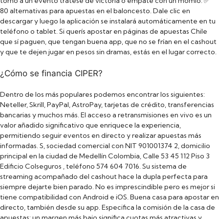
torno a un evento trátese de victoria o empate con un momio. ✅
80 alternativas para apuestas en el baloncesto. Dale clic en
descargar y luego la aplicación se instalará automáticamente en tu
teléfono o tablet. Si querís apostar en páginas de apuestas Chile
que sí paguen, que tengan buena app, que no se frían en el cashout
y que te dejen jugar en pesos sin dramas, estás en el lugar correcto.
¿Cómo se financia CIPER?
Dentro de los más populares podemos encontrar los siguientes:
Neteller, Skrill, PayPal, AstroPay, tarjetas de crédito, transferencias
bancarias y muchos más. El acceso a retransmisiones en vivo es un
valor añadido significativo que enriquece la experiencia,
permitiendo seguir eventos en directo y realizar apuestas más
informadas. S, sociedad comercial con NIT 901001374 2, domicilio
principal en la ciudad de Medellín Colombia, Calle 53 45 112 Piso 3
Edificio Colseguros , teléfono 574 604 7016. Su sistema de
streaming acompañado del cashout hace la dupla perfecta para
siempre dejarte bien parado. No es imprescindible pero es mejor si
tiene compatibilidad con Android e iOS. Buena casa para apostar en
directo, también desde su app. Especifica la comisión de la casa de
apuestas: un margen más bajo significa cuotas más atractivas y