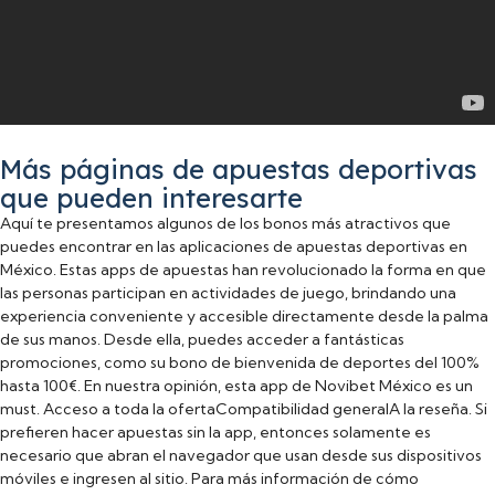
Más páginas de apuestas deportivas
que pueden interesarte
Aquí te presentamos algunos de los bonos más atractivos que
puedes encontrar en las aplicaciones de apuestas deportivas en
México. Estas apps de apuestas han revolucionado la forma en que
las personas participan en actividades de juego, brindando una
experiencia conveniente y accesible directamente desde la palma
de sus manos. Desde ella, puedes acceder a fantásticas
promociones, como su bono de bienvenida de deportes del 100%
hasta 100€. En nuestra opinión, esta app de Novibet México es un
must. Acceso a toda la ofertaCompatibilidad generalA la reseña. Si
prefieren hacer apuestas sin la app, entonces solamente es
necesario que abran el navegador que usan desde sus dispositivos
móviles e ingresen al sitio. Para más información de cómo