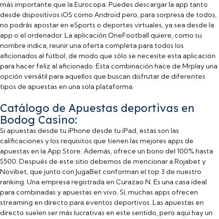
más importante que la Eurocopa. Puedes descargar la app tanto
desde dispositivos iOS como Android pero, para sorpresa de todos,
no podrás apostar en eSports o deportes virtuales, ya sea desde la
app o el ordenador. La aplicación OneFootball quiere, como su
nombre indica, reunir una oferta completa para todos los
aficionados al fútbol, de modo que sólo se necesite esta aplicación
para hacer feliz al aficionado. Esta combinación hace de Mrplay una
opción versátil para aquellos que buscan disfrutar de diferentes
tipos de apuestas en una sola plataforma.
Catálogo de Apuestas deportivas en
Bodog Casino:
Si apuestas desde tu iPhone desde tu iPad, estas son las
calificaciones y los requisitos que tienen las mejores apps de
apuestas en la App Store. Además, ofrece un bono del 100% hasta
$500. Después de este sitio debemos de mencionar a Rojabet y
Novibet, que junto con JugaBet conforman el top 3 de nuestro
ranking. Una empresa registrada en Curazao N. Es una casa ideal
para combinadas y apuestas en vivo. Sí, muchas apps ofrecen
streaming en directo para eventos deportivos. Las apuestas en
directo suelen ser más lucrativas en este sentido, pero aquí hay un