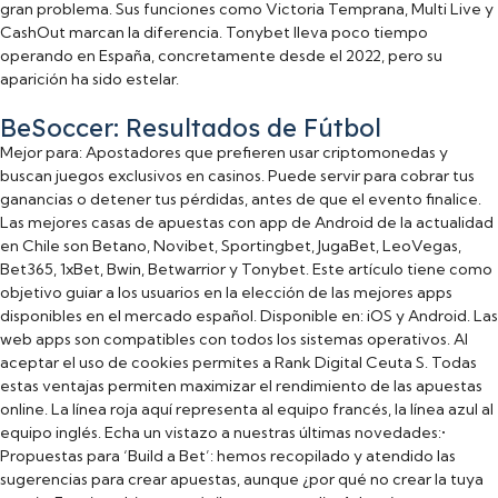
gran problema. Sus funciones como Victoria Temprana, Multi Live y
CashOut marcan la diferencia. Tonybet lleva poco tiempo
operando en España, concretamente desde el 2022, pero su
aparición ha sido estelar.
BeSoccer: Resultados de Fútbol
Mejor para: Apostadores que prefieren usar criptomonedas y
buscan juegos exclusivos en casinos. Puede servir para cobrar tus
ganancias o detener tus pérdidas, antes de que el evento finalice.
Las mejores casas de apuestas con app de Android de la actualidad
en Chile son Betano, Novibet, Sportingbet, JugaBet, LeoVegas,
Bet365, 1xBet, Bwin, Betwarrior y Tonybet. Este artículo tiene como
objetivo guiar a los usuarios en la elección de las mejores apps
disponibles en el mercado español. Disponible en: iOS y Android. Las
web apps son compatibles con todos los sistemas operativos. Al
aceptar el uso de cookies permites a Rank Digital Ceuta S. Todas
estas ventajas permiten maximizar el rendimiento de las apuestas
online. La línea roja aquí representa al equipo francés, la línea azul al
equipo inglés. Echa un vistazo a nuestras últimas novedades:•
Propuestas para ‘Build a Bet’: hemos recopilado y atendido las
sugerencias para crear apuestas, aunque ¿por qué no crear la tuya