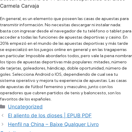
Carmela Carvaja
En general, es un elemento que poseen las casas de apuestas para
transmitir información. No necesitas descargar ni instalar nada:
basta con ingresar desde el navegador de tu teléfono o tablet para
acceder a todas las funciones de apuestas deportivas y casino. En
2016 empezó en el mundo de las apuestas deportivas y más tarde
se especializó en los juegos online en general y en las tragaperras
en particular. Imposible abordarlos todos, pero vale la pena nombrar
los tipos de apuestas deportivas más populares: mitades, número
de tarjetas, goleadores, hándicap, doble oportunidad, número de
goles. Selecciona Android o IOS, dependiendo de cual sea tu
sistema operativo y mejora tu experiencia de apuestas. Las casas
de apuestas de fútbol femenino y masculino, junto con los
operadores que cubren partidos de tenis y baloncesto, son los
favoritos de los españoles.
Categories
Uncategorized
El aliento de los dioses | EPUB PDF
Henfil na China – Baixe Qualquer Livro