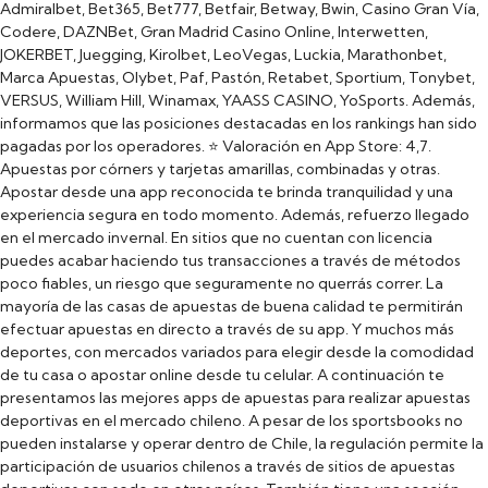
Admiralbet, Bet365, Bet777, Betfair, Betway, Bwin, Casino Gran Vía,
Codere, DAZNBet, Gran Madrid Casino Online, Interwetten,
JOKERBET, Juegging, Kirolbet, LeoVegas, Luckia, Marathonbet,
Marca Apuestas, Olybet, Paf, Pastón, Retabet, Sportium, Tonybet,
VERSUS, William Hill, Winamax, YAASS CASINO, YoSports. Además,
informamos que las posiciones destacadas en los rankings han sido
pagadas por los operadores. ⭐ Valoración en App Store: 4,7.
Apuestas por córners y tarjetas amarillas, combinadas y otras.
Apostar desde una app reconocida te brinda tranquilidad y una
experiencia segura en todo momento. Además, refuerzo llegado
en el mercado invernal. En sitios que no cuentan con licencia
puedes acabar haciendo tus transacciones a través de métodos
poco fiables, un riesgo que seguramente no querrás correr. La
mayoría de las casas de apuestas de buena calidad te permitirán
efectuar apuestas en directo a través de su app. Y muchos más
deportes, con mercados variados para elegir desde la comodidad
de tu casa o apostar online desde tu celular. A continuación te
presentamos las mejores apps de apuestas para realizar apuestas
deportivas en el mercado chileno. A pesar de los sportsbooks no
pueden instalarse y operar dentro de Chile, la regulación permite la
participación de usuarios chilenos a través de sitios de apuestas