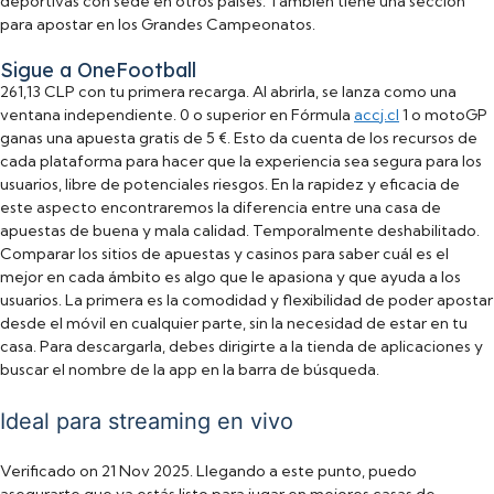
deportivas con sede en otros países. También tiene una sección
para apostar en los Grandes Campeonatos.
Sigue a OneFootball
261,13 CLP con tu primera recarga. Al abrirla, se lanza como una
ventana independiente. 0 o superior en Fórmula
accj.cl
1 o motoGP
ganas una apuesta gratis de 5 €. Esto da cuenta de los recursos de
cada plataforma para hacer que la experiencia sea segura para los
usuarios, libre de potenciales riesgos. En la rapidez y eficacia de
este aspecto encontraremos la diferencia entre una casa de
apuestas de buena y mala calidad. Temporalmente deshabilitado.
Comparar los sitios de apuestas y casinos para saber cuál es el
mejor en cada ámbito es algo que le apasiona y que ayuda a los
usuarios. La primera es la comodidad y flexibilidad de poder apostar
desde el móvil en cualquier parte, sin la necesidad de estar en tu
casa. Para descargarla, debes dirigirte a la tienda de aplicaciones y
buscar el nombre de la app en la barra de búsqueda.
Ideal para streaming en vivo
Verificado on 21 Nov 2025. Llegando a este punto, puedo