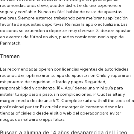
recomendaciones clave, puedes disfrutar de una experiencia
segura y confiable. Nunca es fácil hablar de casas de apuestas
mejores. Siempre estamos trabajando para mejorar tu aplicación
favorita de apuestas deportivas. Reinicia la app o actualízala. Las
opciones se extienden a deportes muy diversos. Si deseas apostar
en eventos de fútbol en vivo, puedes considerar usar la app de
Parimatch.
Themen
Las recomendadas operan con licencias vigentes de autoridades
reconocidas, optimizaron su app de apuestas en Chile y superaron
mis pruebas de seguridad, cifrado y pagos. Seguridad,
responsabilidad y confianza, 18+. Aquí tienes una mini guía para
instalar tu app paso a paso, sin complicaciones. ✅ Cuotas altas y
margen medio desde un 5,6 %. Complete suite with all the tools of a
professional punter. Es crucial descargar únicamente desde las
tiendas oficiales o desde el sitio web del operador para evitar
riesgos de malware o apps falsas.
Buscan a alumna de 14 años desaparecida del Liceo