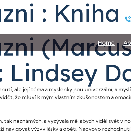
zni : Kniha
ázni (Marcus
Home
Ab
 : Lindsey D
í, ale její téma a myšlenky jsou univerzální, a myslím
á vidět, že mluví k mým vlastním zkušenostem a emocí
 tak neznámých, a vyzývala mě, abych viděl svět v nové
aží navigovat výzvy lásky a oběti. Naoyovo rozhodnu