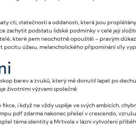
aty cti, statečnosti a oddanosti, která jsou proplétá
ce zachytit podstatu lidské podmínky v celé její složito
í přátelé, které jsem neochotně opouštěl – pravým důk
it pocitu úžasu, melancholického připomínání síly vyp
ni
oskop barev a zvuků, který mě donutil lapat po dechu
guje životními výzvami společně.
fikce, i když ne vždy uspěje ve svých ambicích, chybná
mpu pdf zdarma nakonec přešel v crescendo, vzrušuj
splel téma identity a Mrtvola v lázni vytvoření příběh