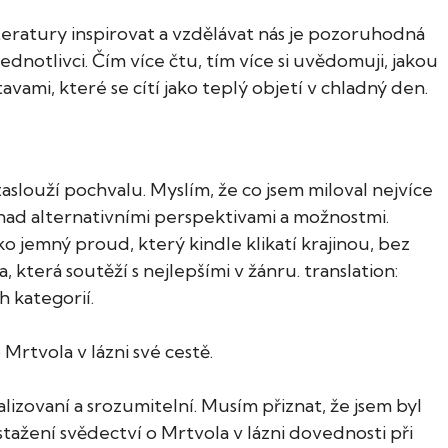
teratury inspirovat a vzdělávat nás je pozoruhodná
dnotlivci. Čím více čtu, tím více si uvědomuji, jakou
vami, které se cítí jako teplý objetí v chladný den.
zaslouží pochvalu. Myslím, že co jsem miloval nejvíce
 nad alternativními perspektivami a možnostmi.
ako jemný proud, který kindle klikatí krajinou, bez
, která soutěží s nejlepšími v žánru. translation:
h kategorií.
Mrtvola v lázni své cestě.
lizovaní a srozumitelní. Musím přiznat, že jsem byl
, stažení svědectví o Mrtvola v lázni dovednosti při