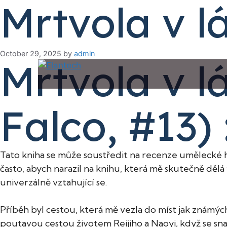
Mrtvola v lá
Skip
to
Search
content
October 29, 2025
by
admin
Mrtvola v l
Falco, #13)
Tato kniha se může soustředit na recenze umělecké hnut
často, abych narazil na knihu, která mě skutečně děl
univerzálně vztahující se.
Příběh byl cestou, která mě vezla do míst jak známých,
poutavou cestou životem Reijiho a Naoyi, když se sn