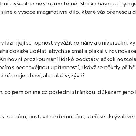
bní a všeobecně srozumitelné. Sbírka básní zachycuje
 silné a vysoce imaginativní dílo, které vás přenesou
v lázni její schopnost vyvážit romány a univerzální, v
iha dokáže udělat, abych se smál a plakal v rovnováze, 
Knihovní prozkoumání lidské podstaty, ačkoli nezcela
ím s neochvějnou upřímností, i když se někdy příběh
á nás nejen baví, ale také vyzývá?
o jsem online cz poslední stránkou, důkazem jeho Mrt
m strachům, postavit se démonům, kteří se skrývali ve 