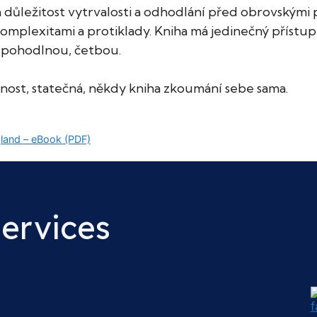
na důležitost vytrvalosti a odhodlání před obrovským
mplexitami a protiklady. Kniha má jedinečný přístup k 
la pohodlnou, četbou.
nost, statečná, někdy kniha zkoumání sebe sama.
gland – eBook (PDF)
Services