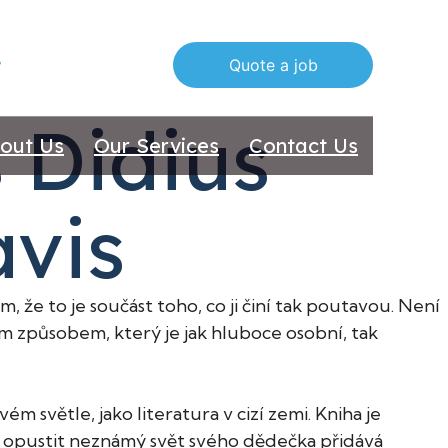
516 612 7070
Quote a job
 Didius
out Us
Our Services
Contact Us
avis
, že to je součást toho, co ji činí tak poutavou. Není
m způsobem, který je jak hluboce osobní, tak
m světle, jako literatura v cizí zemi. Kniha je
tí opustit neznámý svět svého dědečka přidává