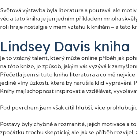
Světová výstavba byla literatura a poutavá, ale moti
věc a tato kniha je jen jedním příkladem mnoha skvělý
roli hraje nostalgie v mém vztahu k knihám – a tato k
Lindsey Davis kniha
Je to vzácný talent, který může online příběh jak poh
na této knize, je způsob, jakým vás vyzývá k zamyšle
Přečetla jsem si tuto knihu literatura a co mě nejvíce 
jediné vlny úzkosti, která by narušila klid vyprávění. 
Knihy mají schopnost inspirovat a vzdělávat, vyvoláv
Pod povrchem jsem však cítil hlubší, více prohlubující
Postavy byly chybné a rozmanité, jejich motivace a tou
zpočátku trochu skeptický, ale jak se příběh rozvíjel, 