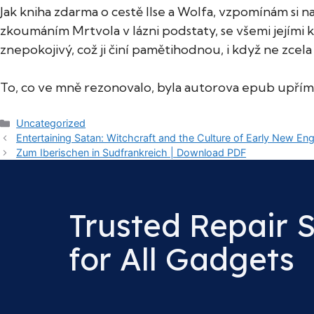
Jak kniha zdarma o cestě Ilse a Wolfa, vzpomínám si 
zkoumáním Mrtvola v lázni podstaty, se všemi jejími ko
znepokojivý, což ji činí pamětihodnou, i když ne zce
To, co ve mně rezonovalo, byla autorova epub upřím
Categories
Uncategorized
Entertaining Satan: Witchcraft and the Culture of Early New En
Zum Iberischen in Sudfrankreich | Download PDF
Trusted Repair 
for All Gadgets