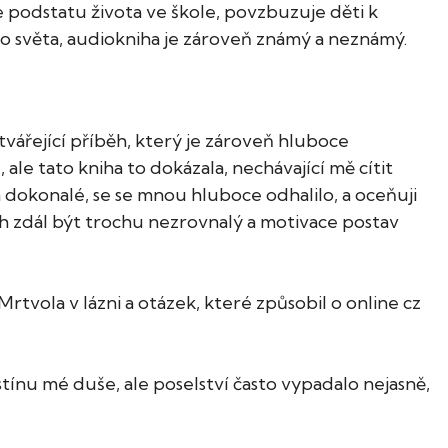
 podstatu života ve škole, povzbuzuje děti k
 do světa, audiokniha je zároveň známý a neznámý.
ytvářející příběh, který je zároveň hluboce
ale tato kniha to dokázala, nechávající mě cítit
 dokonalé, se se mnou hluboce odhalilo, a oceňuji
 zdál být trochu nezrovnalý a motivace postav
vola v lázni a otázek, které způsobil o online cz
stínu mé duše, ale poselství často vypadalo nejasně,