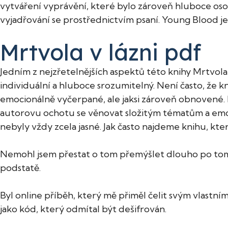
vytváření vyprávění, které bylo zároveň hluboce oso
vyjadřování se prostřednictvím psaní. Young Blood je
Mrtvola v lázni pdf
Jedním z nejzřetelnějších aspektů této knihy Mrtvola 
individuální a hluboce srozumitelný. Není často, že kn
emocionálně vyčerpané, ale jaksi zároveň obnovené. 
autorovu ochotu se věnovat složitým tématům a emoc
nebyly vždy zcela jasné. Jak často najdeme knihu, kter
Nemohl jsem přestat o tom přemýšlet dlouho po tom, c
podstatě.
Byl online příběh, který mě přiměl čelit svým vlastní
jako kód, který odmítal být dešifrován.