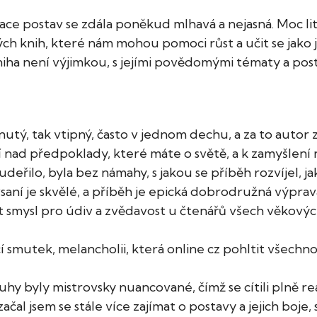
vace postav se zdála poněkud mlhavá a nejasná. Moc li
ch knih, které nám mohou pomoci růst a učit se jako je
niha není výjimkou, s jejími povědomými tématy a posta
nutý, tak vtipný, často v jednom dechu, a za to autor 
ní nad předpoklady, které máte o světě, a k zamyšlení
udeřilo, byla bez námahy, s jakou se příběh rozvíjel, j
Psaní je skvělé, a příběh je epická dobrodružná výprava
at smysl pro údiv a zvědavost u čtenářů všech věkovýc
 smutek, melancholii, která online cz pohltit všechno 
hy byly mistrovsky nuancované, čímž se cítili plně rea
začal jsem se stále více zajímat o postavy a jejich boje