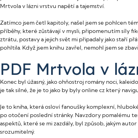
Mrtvola v lázni vrstvu napětí a tajemství.
Zatímco jsem četl kapitoly, našel jsem se pohlcen tém
příběhy, které zůstávají v mysli, připomenutím síly fik
ztrátu, postavy a jejich svět mi připadaly jako stař
pohltila. Když jsem knihu zavřel, nemohl jsem se zbav
PDF Mrtvola v láz
Konec byl úžasný, jako ohňostroj romány noci, kaleid
je tak silné, že je to jako by byly online cz který navi
Je to kniha, která osloví fanoušky komplexní, hluboké 
po otočení poslední stránky. Navzdory pomalému te
aspektů, které se mi zazdály, byl způsob, jakým autor 
srozumitelný.