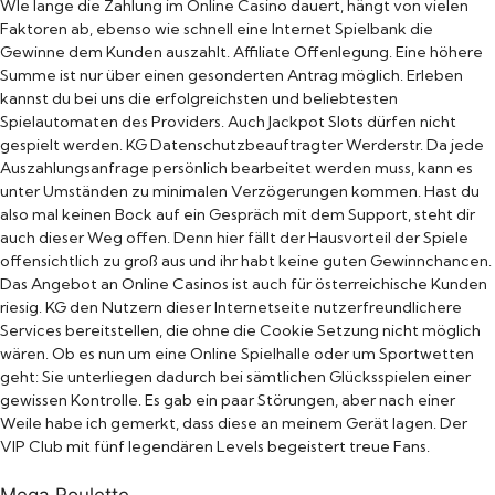
WIe lange die Zahlung im Online Casino dauert, hängt von vielen
Faktoren ab, ebenso wie schnell eine Internet Spielbank die
Gewinne dem Kunden auszahlt. Affiliate Offenlegung. Eine höhere
Summe ist nur über einen gesonderten Antrag möglich. Erleben
kannst du bei uns die erfolgreichsten und beliebtesten
Spielautomaten des Providers. Auch Jackpot Slots dürfen nicht
gespielt werden. KG Datenschutzbeauftragter Werderstr. Da jede
Auszahlungsanfrage persönlich bearbeitet werden muss, kann es
unter Umständen zu minimalen Verzögerungen kommen. Hast du
also mal keinen Bock auf ein Gespräch mit dem Support, steht dir
auch dieser Weg offen. Denn hier fällt der Hausvorteil der Spiele
offensichtlich zu groß aus und ihr habt keine guten Gewinnchancen.
Das Angebot an Online Casinos ist auch für österreichische Kunden
riesig. KG den Nutzern dieser Internetseite nutzerfreundlichere
Services bereitstellen, die ohne die Cookie Setzung nicht möglich
wären. Ob es nun um eine Online Spielhalle oder um Sportwetten
geht: Sie unterliegen dadurch bei sämtlichen Glücksspielen einer
gewissen Kontrolle. Es gab ein paar Störungen, aber nach einer
Weile habe ich gemerkt, dass diese an meinem Gerät lagen. Der
VIP Club mit fünf legendären Levels begeistert treue Fans.
Mega Roulette