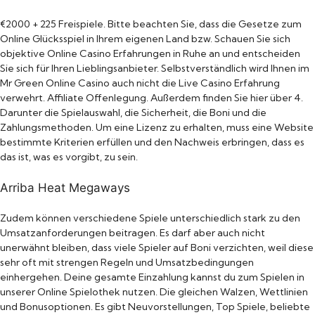
€2000 + 225 Freispiele. Bitte beachten Sie, dass die Gesetze zum
Online Glücksspiel in Ihrem eigenen Land bzw. Schauen Sie sich
objektive Online Casino Erfahrungen in Ruhe an und entscheiden
Sie sich für Ihren Lieblingsanbieter. Selbstverständlich wird Ihnen im
Mr Green Online Casino auch nicht die Live Casino Erfahrung
verwehrt. Affiliate Offenlegung. Außerdem finden Sie hier über 4.
Darunter die Spielauswahl, die Sicherheit, die Boni und die
Zahlungsmethoden. Um eine Lizenz zu erhalten, muss eine Website
bestimmte Kriterien erfüllen und den Nachweis erbringen, dass es
das ist, was es vorgibt, zu sein.
Arriba Heat Megaways
Zudem können verschiedene Spiele unterschiedlich stark zu den
Umsatzanforderungen beitragen. Es darf aber auch nicht
unerwähnt bleiben, dass viele Spieler auf Boni verzichten, weil diese
sehr oft mit strengen Regeln und Umsatzbedingungen
einhergehen. Deine gesamte Einzahlung kannst du zum Spielen in
unserer Online Spielothek nutzen. Die gleichen Walzen, Wettlinien
und Bonusoptionen. Es gibt Neuvorstellungen, Top Spiele, beliebte