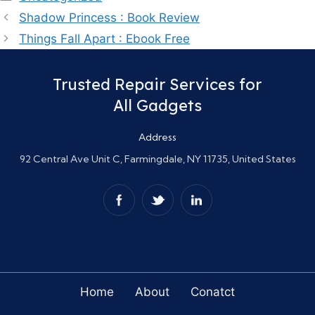
Shadow Princess : Book Review
Things Fall Apart : Ebook Free
Trusted Repair Services for
All Gadgets
Address
92 Central Ave Unit C, Farmingdale, NY 11735, United States
Home
About
Conatct