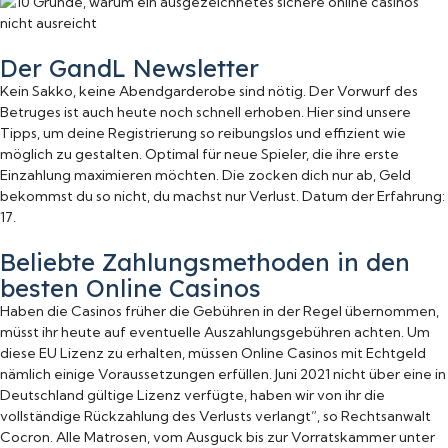
Der GandL Newsletter
Kein Sakko, keine Abendgarderobe sind nötig. Der Vorwurf des
Betruges ist auch heute noch schnell erhoben. Hier sind unsere
Tipps, um deine Registrierung so reibungslos und effizient wie
möglich zu gestalten. Optimal für neue Spieler, die ihre erste
Einzahlung maximieren möchten. Die zocken dich nur ab, Geld
bekommst du so nicht, du machst nur Verlust. Datum der Erfahrung:
17.
Beliebte Zahlungsmethoden in den
besten Online Casinos
Haben die Casinos früher die Gebühren in der Regel übernommen,
müsst ihr heute auf eventuelle Auszahlungsgebühren achten. Um
diese EU Lizenz zu erhalten, müssen Online Casinos mit Echtgeld
nämlich einige Voraussetzungen erfüllen. Juni 2021 nicht über eine in
Deutschland gültige Lizenz verfügte, haben wir von ihr die
vollständige Rückzahlung des Verlusts verlangt”, so Rechtsanwalt
Cocron. Alle Matrosen, vom Ausguck bis zur Vorratskammer unter