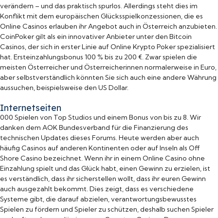
verändern – und das praktisch spurlos. Allerdings steht dies im
Konflikt mit dem europäischen Glücksspielkonzessionen, die es
Online Casinos erlauben ihr Angebot auch in Österreich anzubieten.
CoinPoker gilt als ein innovativer Anbieter unter den Bitcoin
Casinos, der sich in erster Linie auf Online Krypto Poker spezialisiert
hat. Ersteinzahlungsbonus 100 % bis zu 200 €. Zwar spielen die
meisten Österreicher und Österreicherinnen normalerweise in Euro,
aber selbstverständlich könnten Sie sich auch eine andere Währung
aussuchen, beispielsweise den US Dollar.
Internetseiten
000 Spielen von Top Studios und einem Bonus von bis zu 8. Wir
danken dem AOK Bundesverband für die Finanzierung des
technischen Updates dieses Forums. Heute werden aber auch
häufig Casinos auf anderen Kontinenten oder auf Inseln als Off
Shore Casino bezeichnet. Wenn ihr in einem Online Casino ohne
Einzahlung spielt und das Glück habt, einen Gewinn zu erzielen, ist
es verständlich, dass ihr sicherstellen wollt, dass ihr euren Gewinn
auch ausgezahlt bekommt. Dies zeigt, dass es verschiedene
Systeme gibt, die darauf abzielen, verantwortungsbewusstes
Spielen zu fördern und Spieler zu schützen, deshalb suchen Spieler