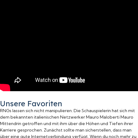
Unsere Favoriten
RNGs lassen sich nicht manipulieren. Die Schauspielerin hat sich mit
dem bekannten italienischen Netzwerker Mauro Maloberti Mauro
Mittendrin getroffen und mit ihm über die Höhen und Tiefen ihrer
Karriere gesprochen. Zunächst sollte man sicherstellen, dass man
über eine gute Internetverbindung verfügt. Wenn du noch mehr zu