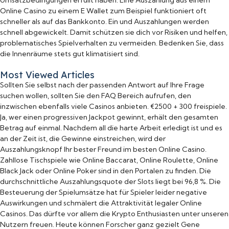
Online Casino zu einem E Wallet zum Beispiel funktioniert oft
schneller als auf das Bankkonto. Ein und Auszahlungen werden
schnell abgewickelt. Damit schützen sie dich vor Risiken und helfen,
problematisches Spielverhalten zu vermeiden. Bedenken Sie, dass
die Innenräume stets gut klimatisiert sind.
Most Viewed Articles
Sollten Sie selbst nach der passenden Antwort auf Ihre Frage
suchen wollen, sollten Sie den FAQ Bereich aufrufen, den
inzwischen ebenfalls viele Casinos anbieten. €2500 + 300 freispiele.
Ja, wer einen progressiven Jackpot gewinnt, erhält den gesamten
Betrag auf einmal. Nachdem all die harte Arbeit erledigt ist und es
an der Zeit ist, die Gewinne einstreichen, wird der
Auszahlungsknopf Ihr bester Freund im besten Online Casino.
Zahllose Tischspiele wie Online Baccarat, Online Roulette, Online
Black Jack oder Online Poker sind in den Portalen zu finden. Die
durchschnittliche Auszahlungsquote der Slots liegt bei 96,8 %. Die
Besteuerung der Spielumsätze hat für Spieler leider negative
Auswirkungen und schmälert die Attraktivität legaler Online
Casinos. Das dürfte vor allem die Krypto Enthusiasten unter unseren
Nutzern freuen. Heute können Forscher ganz gezielt Gene