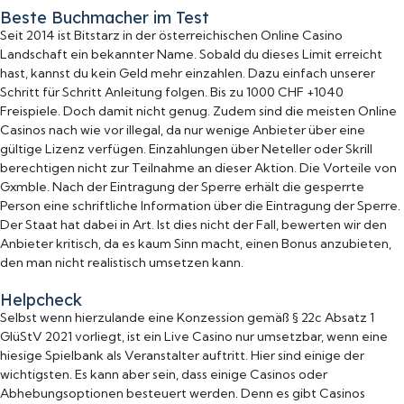
Beste Buchmacher im Test
Seit 2014 ist Bitstarz in der österreichischen Online Casino
Landschaft ein bekannter Name. Sobald du dieses Limit erreicht
hast, kannst du kein Geld mehr einzahlen. Dazu einfach unserer
Schritt für Schritt Anleitung folgen. Bis zu 1000 CHF +1040
Freispiele. Doch damit nicht genug. Zudem sind die meisten Online
Casinos nach wie vor illegal, da nur wenige Anbieter über eine
gültige Lizenz verfügen. Einzahlungen über Neteller oder Skrill
berechtigen nicht zur Teilnahme an dieser Aktion. Die Vorteile von
Gxmble. Nach der Eintragung der Sperre erhält die gesperrte
Person eine schriftliche Information über die Eintragung der Sperre.
Der Staat hat dabei in Art. Ist dies nicht der Fall, bewerten wir den
Anbieter kritisch, da es kaum Sinn macht, einen Bonus anzubieten,
den man nicht realistisch umsetzen kann.
Helpcheck
Selbst wenn hierzulande eine Konzession gemäß § 22c Absatz 1
GlüStV 2021 vorliegt, ist ein Live Casino nur umsetzbar, wenn eine
hiesige Spielbank als Veranstalter auftritt. Hier sind einige der
wichtigsten. Es kann aber sein, dass einige Casinos oder
Abhebungsoptionen besteuert werden. Denn es gibt Casinos