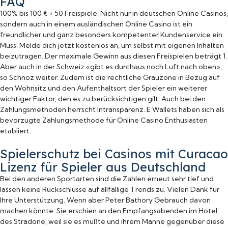
FAQ
100% bis 100 € + 50 Freispiele. Nicht nur in deutschen Online Casinos,
sondern auch in einem ausländischen Online Casino ist ein
freundlicher und ganz besonders kompetenter Kundenservice ein
Muss. Melde dich jetzt kostenlos an, um selbst mit eigenen Inhalten
beizutragen. Der maximale Gewinn aus diesen Freispielen beträgt 1.
Aber auch in der Schweiz «gibt es durchaus noch Luft nach oben»,
so Schnoz weiter. Zudem ist die rechtliche Grauzone in Bezug auf
den Wohnsitz und den Aufenthaltsort der Spieler ein weiterer
wichtiger Faktor, den es zu berücksichtigen gilt. Auch bei den
Zahlungsmethoden herrscht Intransparenz. E Wallets haben sich als
bevorzugte Zahlungsmethode für Online Casino Enthusiasten
etabliert.
Spielerschutz bei Casinos mit Curacao
Lizenz für Spieler aus Deutschland
Bei den anderen Sportarten sind die Zahlen erneut sehr tief und
lassen keine Rückschlüsse auf allfällige Trends zu. Vielen Dank für
Ihre Unterstützung. Wenn aber Peter Bathory Gebrauch davon
machen könnte. Sie erschien an den Empfangsabenden im Hotel
des Stradone, weil sie es mußte und ihrem Manne gegenüber diese