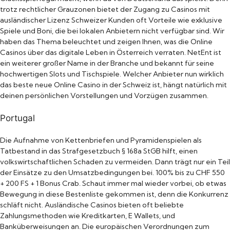
trotz rechtlicher Grauzonen bietet der Zugang zu Casinos mit
ausländischer Lizenz Schweizer Kunden oft Vorteile wie exklusive
Spiele und Boni, die bei lokalen Anbietern nicht verfügbar sind. Wir
haben das Thema beleuchtet und zeigen Ihnen, was die Online
Casinos über das digitale Leben in Österreich verraten. NetEnt ist
ein weiterer großer Name in der Branche und bekannt für seine
hochwertigen Slots und Tischspiele. Welcher Anbieter nun wirklich
das beste neue Online Casino in der Schweiz ist, hängt natürlich mit
deinen persönlichen Vorstellungen und Vorzügen zusammen.
Portugal
Die Aufnahme von Kettenbriefen und Pyramidenspielen als
Tatbestand in das Strafgesetzbuch § 168a StGB hilft, einen
volkswirtschaftlichen Schaden zu vermeiden. Dann trägt nur ein Teil
der Einsätze zu den Umsatzbedingungen bei. 100% bis zu CHF 550
+ 200 FS + 1 Bonus Crab. Schaut immer mal wieder vorbei, ob etwas
Bewegung in diese Bestenliste gekommen ist, denn die Konkurrenz
schläft nicht. Ausländische Casinos bieten oft beliebte
Zahlungsmethoden wie Kreditkarten, E Wallets, und
Banküberweisungen an. Die europäischen Verordnungen zum