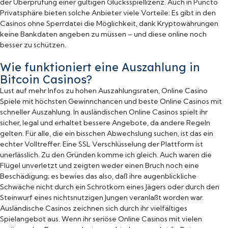
der Überprüfung einer gültigen Glücksspiellizenz. Auch in Puncto
Privatsphäre bieten solche Anbieter viele Vorteile: Es gibt in den
Casinos ohne Sperrdatei die Möglichkeit, dank Kryptowährungen
keine Bankdaten angeben zu müssen – und diese online noch
besser zu schützen.
Wie funktioniert eine Auszahlung in
Bitcoin Casinos?
Lust auf mehr Infos zu hohen Auszahlungsraten, Online Casino
Spiele mit höchsten Gewinnchancen und beste Online Casinos mit
schneller Auszahlung. In ausländischen Online Casinos spielt ihr
sicher, legal und erhaltet bessere Angebote, da andere Regeln
gelten. Für alle, die ein bisschen Abwechslung suchen, ist das ein
echter Volltreffer. Eine SSL Verschlüsselung der Plattform ist
unerlässlich. Zu den Gründen komme ich gleich. Auch waren die
Flügel unverletzt und zeigten weder einen Bruch noch eine
Beschädigung; es bewies das also, daß ihre augenblickliche
Schwäche nicht durch ein Schrotkorn eines Jägers oder durch den
Steinwurf eines nichtsnutzigen Jungen veranlaßt worden war.
Ausländische Casinos zeichnen sich durch ihr vielfältiges
Spielangebot aus. Wenn ihr seriöse Online Casinos mit vielen