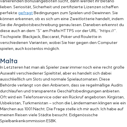
variierenden Bonusangeboten sucht, dann werdet ihr Betano
lieben. Seriosität, Sicherheit und zertifizierte Lizenzen schaffen
perfekte
gefragt
Bedingungen zum Spielen und Gewinnen. Sie
können erkennen, ob es sich um eine Zweitlotterie handelt, indem
Sie die Angebotsbeschreibung genau lesen. Daneben erkennst du
diese auch an dem “S” am Präfix HTTPS vor der URL: “https://”.
Tischspiele: Blackjack, Baccarat, Poker und Roulette in
verschiedenen Varianten, wobei Sie hier gegen den Computer
spielen, auch kostenlos möglich.
Malta
In Letzteren hat man als Spieler zwar immer noch eine recht große
Auswahl verschiedener Spieltitel, aber es handelt sich dabei
ausschließlich um Slots und normale Spielautomaten. Diese
Behörde verlangt von den Anbietern, dass sie regelmäßige Audits
durchlaufen und transparente Geschäftsbedingungen anbieten.
Oft wird ein Telefonservice oder ein Rückruf angeboten. Kirgistan,
Usbekistan, Turkmenistan – schon die Ländernamen klingen wie ein
Märchen aus 1001 Nacht. Die Frage stelle ich mir auch. Ich habe auf
meinen Reisen viele Städte besucht. Eidgenössische
Spielbankenkommission ESBK.