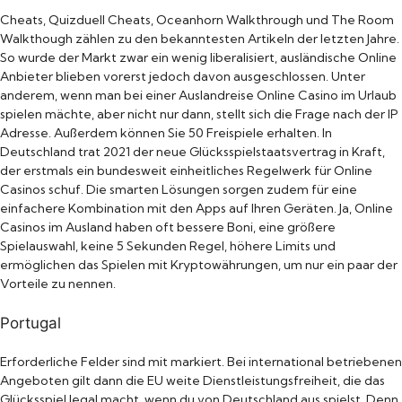
Cheats, Quizduell Cheats, Oceanhorn Walkthrough und The Room
Walkthough zählen zu den bekanntesten Artikeln der letzten Jahre.
So wurde der Markt zwar ein wenig liberalisiert, ausländische Online
Anbieter blieben vorerst jedoch davon ausgeschlossen. Unter
anderem, wenn man bei einer Auslandreise Online Casino im Urlaub
spielen mächte, aber nicht nur dann, stellt sich die Frage nach der IP
Adresse. Außerdem können Sie 50 Freispiele erhalten. In
Deutschland trat 2021 der neue Glücksspielstaatsvertrag in Kraft,
der erstmals ein bundesweit einheitliches Regelwerk für Online
Casinos schuf. Die smarten Lösungen sorgen zudem für eine
einfachere Kombination mit den Apps auf Ihren Geräten. Ja, Online
Casinos im Ausland haben oft bessere Boni, eine größere
Spielauswahl, keine 5 Sekunden Regel, höhere Limits und
ermöglichen das Spielen mit Kryptowährungen, um nur ein paar der
Vorteile zu nennen.
Portugal
Erforderliche Felder sind mit markiert. Bei international betriebenen
Angeboten gilt dann die EU weite Dienstleistungsfreiheit, die das
Glücksspiel legal macht, wenn du von Deutschland aus spielst. Denn