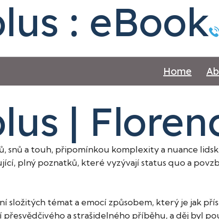
lus : eBook
Home
Ab
lus | Floren
hů, snů a touh, připomínkou komplexity a nuance lids
ňující, plný poznatků, které vyzývají status quo a po
ní složitých témat a emocí způsobem, který je jak př
 přesvědčivého a strašidelného příběhu, a děj byl p