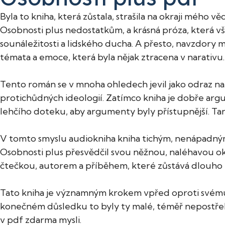
Byla to kniha, která zůstala, strašila na okraji méh
Osobnosti plus nedostatkům, a krásná próza, která vše
sounáležitosti a lidského ducha. A přesto, navzdory 
témata a emoce, která byla nějak ztracena v narativu.
Tento román se v mnoha ohledech jevil jako odraz na
protichůdných ideologií. Zatímco kniha je dobře ar
lehčího doteku, aby argumenty byly přístupnější. Tanu 
V tomto smyslu audiokniha kniha tichým, nenápadným
Osobnosti plus přesvědčil svou něžnou, naléhavou oko
čtečkou, autorem a příběhem, které zůstává dlouho z
Tato kniha je významným krokem vpřed oproti svému pře
konečném důsledku to byly ty malé, téměř nepostřeh
v pdf zdarma mysli.