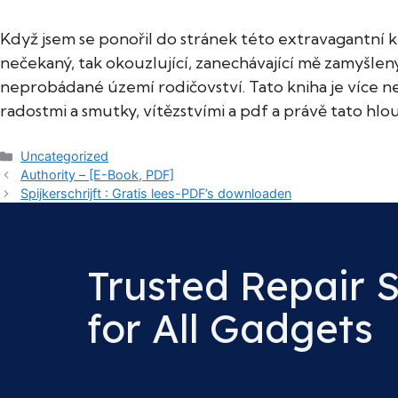
Když jsem se ponořil do stránek této extravagantní kni
nečekaný, tak okouzlující, zanechávající mě zamyšle
neprobádané území rodičovství. Tato kniha je více ne
radostmi a smutky, vítězstvími a pdf a právě tato hl
Categories
Uncategorized
Authority – [E-Book, PDF]
Spijkerschrijft : Gratis lees-PDF’s downloaden
Trusted Repair 
for All Gadgets