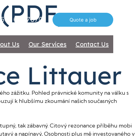
 (PDF,
516 612 7070
Quote a job
out Us
Our Services
Contact Us
ce Littauer
kého zážitku. Pohled právnické komunity na válku s
vzbuzují k hlubšímu zkoumání našich současných
ístupný, tak zábavný. Citový rezonance příběhu mobi
outavý a napínavý, Osobnosti plus mě investovaného v