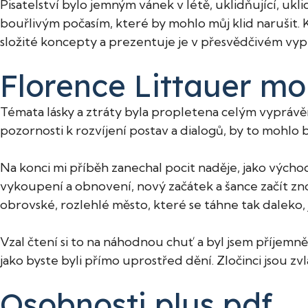
Pisatelství bylo jemným vánek v létě, uklidňující, ukl
bouřlivým počasím, které by mohlo můj klid narušit. 
složité koncepty a prezentuje je v přesvědčivém vyp
Florence Littauer mo
Témata lásky a ztráty byla propletena celým vyprávě
pozornosti k rozvíjení postav a dialogů, by to mohl
Na konci mi příběh zanechal pocit naděje, jako východ
vykoupení a obnovení, nový začátek a šance začít znovu
obrovské, rozlehlé město, které se táhne tak daleko,
Vzal čtení si to na náhodnou chuť a byl jsem příjemně
jako byste byli přímo uprostřed dění. Zločinci jsou zv
Osobnosti plus pdf