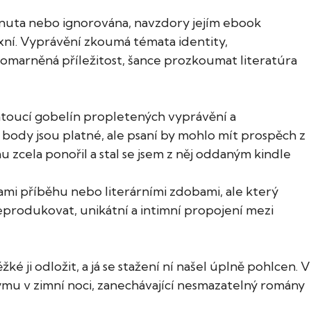
omenuta nebo ignorována, navzdory jejím ebook
lexní. Vyprávění zkoumá témata identity,
romarněná příležitost, šance prozkoumat literatúra
matoucí gobelín propletených vyprávění a
body jsou platné, ale psaní by mohlo mít prospěch z
u zcela ponořil a stal se jsem z něj oddaným kindle
mi příběhu nebo literárními zdobami, ale který
reprodukovat, unikátní a intimní propojení mezi
 ji odložit, a já se stažení ní našel úplně pohlcen. V
mu v zimní noci, zanechávající nesmazatelný romány