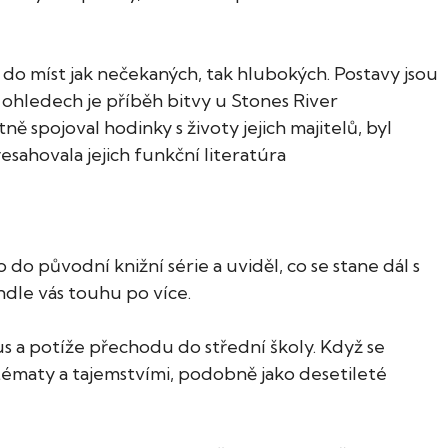
 do míst jak nečekaných, tak hlubokých. Postavy jsou
a ohledech je příběh bitvy u Stones River
ě spojoval hodinky s životy jejich majitelů, byl
sahovala jejich funkční literatúra
do původní knižní série a uviděl, co se stane dál s
dle vás touhu po více.
lus a potíže přechodu do střední školy. Když se
i tématy a tajemstvími, podobně jako desetileté