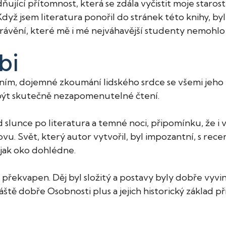
idňující přítomnost, která se zdála vyčistit moje staro
Když jsem literatura ponořil do stránek této knihy, 
rávění, které mě i mé nejváhavější studenty nemohlo
bi
ním, dojemné zkoumání lidského srdce se všemi jeho 
o být skutečně nezapomenutelné čtení.
 slunce po literatura a temné noci, připomínku, že i 
. Svět, který autor vytvořil, byl impozantní, s recenz
 jak oko dohlédne.
 překvapen. Děj byl složitý a postavy byly dobře vyvin
láště dobře Osobnosti plus a jejich historický základ p