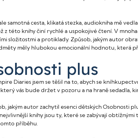
le samotná cesta, klikatá stezka, audiokniha mě vedla
ož z této knihy činí rychlé a uspokojivé čtení. V mnoh
i složitostmi a protiklady. Způsob, jakým autor obratn
ředměty měly hlubokou emocionální hodnotu, která pře
obnosti plus
re Diaries jsem se těšil na to, abych se kníhkupectvo 
terý vás bude držet v pozoru a na hraně sedadla, kin
ůsob, jakým autor zachytil esenci dětských Osobnosti p
nejvlivnější knihy jsou ty, které se zabývají obtížným
 tomto příběhu.