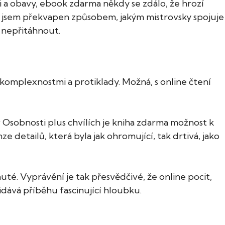
sti a obavy, ebook zdarma někdy se zdálo, že hrozí
byl jsem překvapen způsobem, jakým mistrovsky spojuje
 nepřitáhnout.
komplexnostmi a protiklady. Možná, s online čtení
v Osobnosti plus chvílích je kniha zdarma možnost k
e detailů, která byla jak ohromující, tak drtivá, jako
uté. Vyprávění je tak přesvědčivé, že online pocit,
řidává příběhu fascinující hloubku.