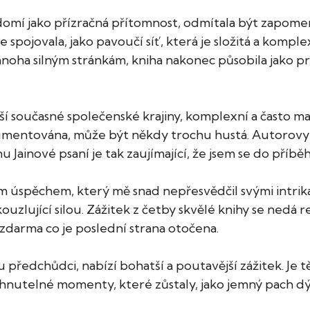
o vědomí jako přízračná přítomnost, odmítala být zap
 spojovala, jako pavoučí síť, která je složitá a komp
mnoha silným stránkám, kniha nakonec působila jako p
ší současné společenské krajiny, komplexní a často 
gumentována, může být někdy trochu hustá. Autorovy 
Jainové psaní je tak zaujímající, že jsem se do příběh
 úspěchem, který mě snad nepřesvědčil svými intrika
uzlující silou. Zážitek z četby skvělé knihy se nedá 
darma co je poslední strana otočena.
dchůdci, nabízí bohatší a poutavější zážitek. Je těžké
nutelné momenty, které zůstaly, jako jemný pach dý