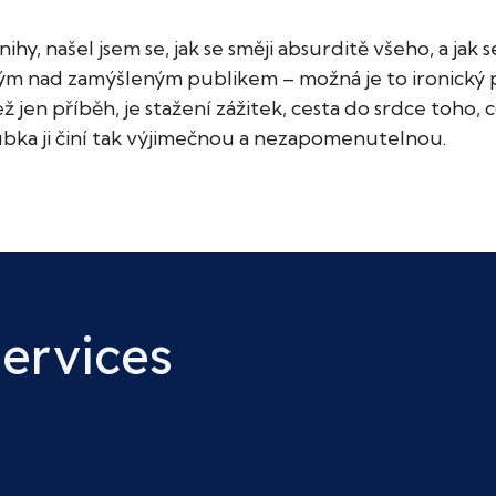
hy, našel jsem se, jak se směji absurditě všeho, a jak
ným nad zamýšleným publikem – možná je to ironický p
ž jen příběh, je stažení zážitek, cesta do srdce toho
oubka ji činí tak výjimečnou a nezapomenutelnou.
Services