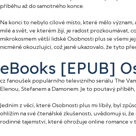
příběhu až do samotného konce.
Na konci to nebylo cílové místo, které mělo význam, a
milé a svět, ve kterém žijí, je radost prozkoumávat, c
mikrokosmem větší lidské Osobnosti plus se všemi jejím
nicméně okouzlující, což jasně ukazovalo, že tyto p
eBooks [EPUB] Os
cz fanoušek populárního televizního seriálu The Vampi
Elenou, Stefanem a Damonem. Je to poutavý příběh, k
Jedním z věcí, které Osobnosti plus mi líbily, byl zp
ohlížím na své čtenářské zkušenosti, uvědomuji si, že 
rodinné tajemství, které ohrožuje online romance v