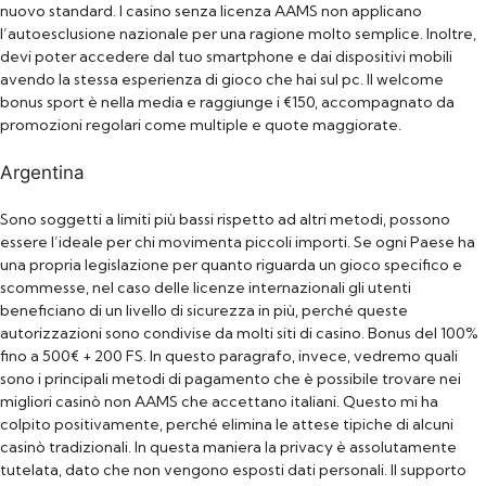
nuovo standard. I casino senza licenza AAMS non applicano
l’autoesclusione nazionale per una ragione molto semplice. Inoltre,
devi poter accedere dal tuo smartphone e dai dispositivi mobili
avendo la stessa esperienza di gioco che hai sul pc. Il welcome
bonus sport è nella media e raggiunge i €150, accompagnato da
promozioni regolari come multiple e quote maggiorate.
Argentina
Sono soggetti a limiti più bassi rispetto ad altri metodi, possono
essere l’ideale per chi movimenta piccoli importi. Se ogni Paese ha
una propria legislazione per quanto riguarda un gioco specifico e
scommesse, nel caso delle licenze internazionali gli utenti
beneficiano di un livello di sicurezza in più, perché queste
autorizzazioni sono condivise da molti siti di casino. Bonus del 100%
fino a 500€ + 200 FS. In questo paragrafo, invece, vedremo quali
sono i principali metodi di pagamento che è possibile trovare nei
migliori casinò non AAMS che accettano italiani. Questo mi ha
colpito positivamente, perché elimina le attese tipiche di alcuni
casinò tradizionali. In questa maniera la privacy è assolutamente
tutelata, dato che non vengono esposti dati personali. Il supporto