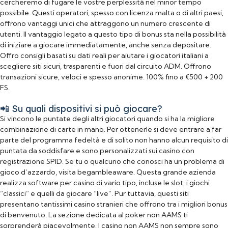
cercheremo di fugare le vostre perplessità nel minor tempo
possibile. Questi operatori, spesso con licenza malta o di altri paesi,
offrono vantaggi unici che attraggono un numero crescente di
utenti. Il vantaggio legato a questo tipo di bonus sta nella possibilità
di iniziare a giocare immediatamente, anche senza depositare.
Offro consigli basati su dati reali per aiutare i giocatori italiani a
scegliere siti sicuri, trasparenti e fuori dal circuito ADM. Offrono
transazioni sicure, veloci e spesso anonime. 100% fino a €500 + 200
FS.
📲 Su quali dispositivi si può giocare?
Si vincono le puntate degli altri giocatori quando si ha la migliore
combinazione di carte in mano. Per ottenerle si deve entrare a far
parte del programma fedeltà e di solito non hanno alcun requisito di
puntata da soddisfare e sono personalizzati sui casino con
registrazione SPID. Se tu o qualcuno che conosci ha un problema di
gioco d’azzardo, visita begambleaware. Questa grande azienda
realizza software per casino di vario tipo, incluse le slot, i giochi
“classici” e quelli da giocare “live”. Pur tuttavia, questi siti
presentano tantissimi casino stranieri che offrono tra i migliori bonus
di benvenuto. La sezione dedicata al poker non AAMS ti
sorprenderà piacevolmente. I casino non AAMS non sempre sono