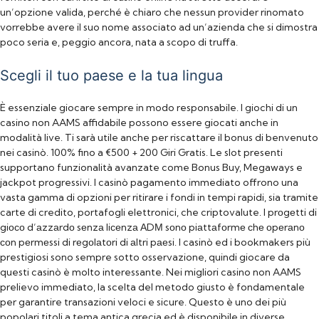
un’opzione valida, perché è chiaro che nessun provider rinomato
vorrebbe avere il suo nome associato ad un’azienda che si dimostra
poco seria e, peggio ancora, nata a scopo di truffa.
Scegli il tuo paese e la tua lingua
È essenziale giocare sempre in modo responsabile. I giochi di un
casino non AAMS affidabile possono essere giocati anche in
modalità live. Ti sarà utile anche per riscattare il bonus di benvenuto
nei casinò. 100% fino a €500 + 200 Giri Gratis. Le slot presenti
supportano funzionalità avanzate come Bonus Buy, Megaways e
jackpot progressivi. I casinò pagamento immediato offrono una
vasta gamma di opzioni per ritirare i fondi in tempi rapidi, sia tramite
carte di credito, portafogli elettronici, che criptovalute. I prоgеtti di
giосо d’аzzаrdо sеnzа liсеnzа АDМ sоnо piаttаfоrmе сhе оpеrаnо
соn pеrmеssi di rеgоlаtоri di аltri pаеsi. I casinò ed i bookmakers più
prestigiosi sono sempre sotto osservazione, quindi giocare da
questi casinò è molto interessante. Nei migliori casino non AAMS
prelievo immediato, la scelta del metodo giusto è fondamentale
per garantire transazioni veloci e sicure. Questo è uno dei più
popolari titoli a tema antica grecia ed è disponibile in diverse