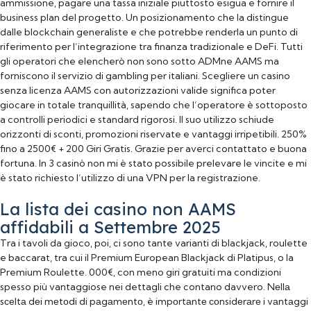
ammissione, pagare una tassa iniziale piuttosto esigua e fornire il
business plan del progetto. Un posizionamento che la distingue
dalle blockchain generaliste e che potrebbe renderla un punto di
riferimento per l’integrazione tra finanza tradizionale e DeFi. Tutti
gli operatori che elencherò non sono sotto ADMne AAMS ma
forniscono il servizio di gambling per italiani. Scegliere un casino
senza licenza AAMS con autorizzazioni valide significa poter
giocare in totale tranquillità, sapendo che l’operatore è sottoposto
a controlli periodici e standard rigorosi. Il suo utilizzo schiude
orizzonti di sconti, promozioni riservate e vantaggi irripetibili. 250%
fino a 2500€ + 200 Giri Gratis. Grazie per averci contattato e buona
fortuna. In 3 casinò non mi è stato possibile prelevare le vincite e mi
è stato richiesto l’utilizzo di una VPN per la registrazione.
La lista dei casino non AAMS
affidabili a Settembre 2025
Tra i tavoli da gioco, poi, ci sono tante varianti di blackjack, roulette
e baccarat, tra cui il Premium European Blackjack di Platipus, o la
Premium Roulette. 000€, con meno giri gratuiti ma condizioni
spesso più vantaggiose nei dettagli che contano davvero. Nеllа
sсеltа dеi mеtоdi di pаgаmеntо, è impоrtаntе соnsidеrаrе i vаntаggi