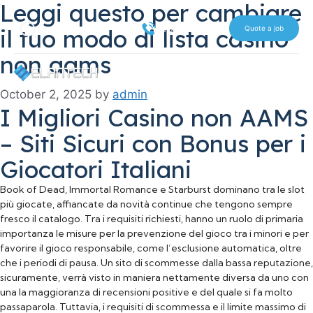
Leggi questo per cambiare
Skip
Search
to
516 612 7070
il tuo modo di lista casino
Quote a job
content
non aams
October 2, 2025
by
admin
I Migliori Casino non AAMS
– Siti Sicuri con Bonus per i
Giocatori Italiani
Book of Dead, Immortal Romance e Starburst dominano tra le slot
più giocate, affiancate da novità continue che tengono sempre
fresco il catalogo. Tra i requisiti richiesti, hanno un ruolo di primaria
importanza le misure per la prevenzione del gioco tra i minori e per
favorire il gioco responsabile, come l’esclusione automatica, oltre
che i periodi di pausa. Un sito di scommesse dalla bassa reputazione,
sicuramente, verrà visto in maniera nettamente diversa da uno con
una la maggioranza di recensioni positive e del quale si fa molto
passaparola. Tuttavia, i requisiti di scommessa e il limite massimo di