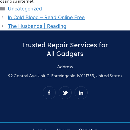
casino su internet.
Categories
Uncategorized
In Cold Blood – Read Online Free
The Husbands | Reading
Trusted Repair Services for
All Gadgets
Address
92 Central Ave Unit C, Farmingdale, NY 11735, United States