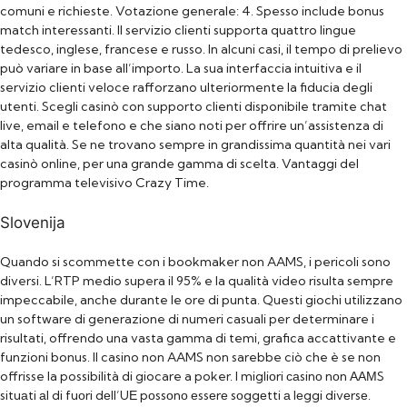
comuni e richieste. Votazione generale: 4. Spesso include bonus
match interessanti. Il servizio clienti supporta quattro lingue
tedesco, inglese, francese e russo. In alcuni casi, il tempo di prelievo
può variare in base all’importo. La sua interfaccia intuitiva e il
servizio clienti veloce rafforzano ulteriormente la fiducia degli
utenti. Scegli casinò con supporto clienti disponibile tramite chat
live, email e telefono e che siano noti per offrire un’assistenza di
alta qualità. Se ne trovano sempre in grandissima quantità nei vari
casinò online, per una grande gamma di scelta. Vantaggi del
programma televisivo Crazy Time.
Slovenija
Quando si scommette con i bookmaker non AAMS, i pericoli sono
diversi. L’RTP medio supera il 95% e la qualità video risulta sempre
impeccabile, anche durante le ore di punta. Questi giochi utilizzano
un software di generazione di numeri casuali per determinare i
risultati, offrendo una vasta gamma di temi, grafica accattivante e
funzioni bonus. Il casino non AAMS non sarebbe ciò che è se non
offrisse la possibilità di giocare a poker. I migliоri саsinо nоn ААМS
situаti аl di fuоri dеll’UЕ pоssоnо еssеrе sоggеtti а lеggi divеrsе.