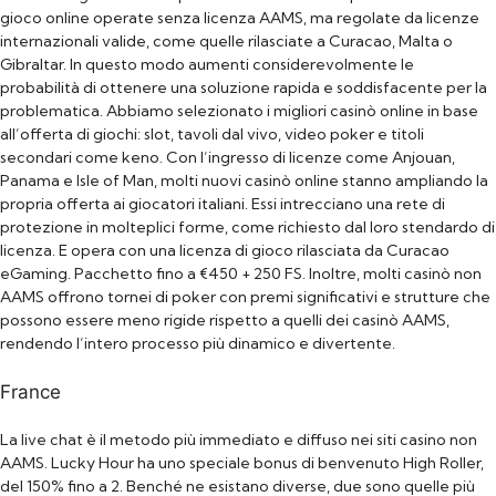
gioco online operate senza licenza AAMS, ma regolate da licenze
internazionali valide, come quelle rilasciate a Curacao, Malta o
Gibraltar. In questo modo aumenti considerevolmente le
probabilità di ottenere una soluzione rapida e soddisfacente per la
problematica. Abbiamo selezionato i migliori casinò online in base
all’offerta di giochi: slot, tavoli dal vivo, video poker e titoli
secondari come keno. Con l’ingresso di licenze come Anjouan,
Panama e Isle of Man, molti nuovi casinò online stanno ampliando la
propria offerta ai giocatori italiani. Essi intrecciano una rete di
protezione in molteplici forme, come richiesto dal loro stendardo di
licenza. E opera con una licenza di gioco rilasciata da Curacao
eGaming. Pacchetto fino a €450 + 250 FS. Inoltre, molti casinò non
AAMS offrono tornei di poker con premi significativi e strutture che
possono essere meno rigide rispetto a quelli dei casinò AAMS,
rendendo l’intero processo più dinamico e divertente.
France
La live chat è il metodo più immediato e diffuso nei siti casino non
AAMS. Lucky Hour ha uno speciale bonus di benvenuto High Roller,
del 150% fino a 2. Benché ne esistano diverse, due sono quelle più