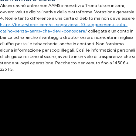
Alcuni casinò online non AAMS innovativi offrono token interni,
ovvero valute digitali native della piattaforma. Votazione generale:
4. Non è tanto differente a una carta di debito ma non deve essere
https://betarstores.com/ci-ringrazierai-10-suggerimenti-sulla-
casino-senza-aams-che-devi-conoscere/
collegata a un conto in
banca ed ha anche il vantaggio di poter essere ricaricata in migliaia
di uffici postali e tabaccherie, anche in contanti. Non forniamo
alcuna informazione per scopi illegali. Così, le informazioni personali
di chi gioca restano al sicuro, avvolte in un velo di trasparenza che si
stende su ogni operazione. Pacchetto benvenuto fino a 1450€ +
225 FS.