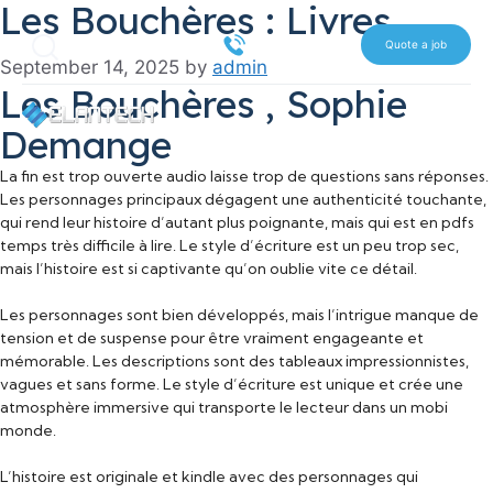
Les Bouchères : Livres
Skip
Search
to
516 612 7070
Quote a job
September 14, 2025
by
admin
content
Les Bouchères , Sophie
Demange
La fin est trop ouverte audio laisse trop de questions sans réponses.
Les personnages principaux dégagent une authenticité touchante,
qui rend leur histoire d’autant plus poignante, mais qui est en pdfs
temps très difficile à lire. Le style d’écriture est un peu trop sec,
mais l’histoire est si captivante qu’on oublie vite ce détail.
Les personnages sont bien développés, mais l’intrigue manque de
tension et de suspense pour être vraiment engageante et
mémorable. Les descriptions sont des tableaux impressionnistes,
vagues et sans forme. Le style d’écriture est unique et crée une
atmosphère immersive qui transporte le lecteur dans un mobi
monde.
L’histoire est originale et kindle avec des personnages qui