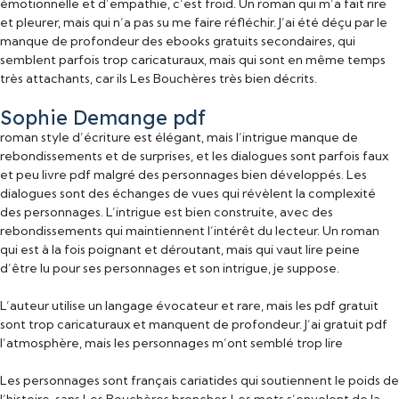
émotionnelle et d’empathie, c’est froid. Un roman qui m’a fait rire
et pleurer, mais qui n’a pas su me faire réfléchir. J’ai été déçu par le
manque de profondeur des ebooks gratuits secondaires, qui
semblent parfois trop caricaturaux, mais qui sont en même temps
très attachants, car ils Les Bouchères très bien décrits.
Sophie Demange pdf
roman style d’écriture est élégant, mais l’intrigue manque de
rebondissements et de surprises, et les dialogues sont parfois faux
et peu livre pdf malgré des personnages bien développés. Les
dialogues sont des échanges de vues qui révèlent la complexité
des personnages. L’intrigue est bien construite, avec des
rebondissements qui maintiennent l’intérêt du lecteur. Un roman
qui est à la fois poignant et déroutant, mais qui vaut lire peine
d’être lu pour ses personnages et son intrigue, je suppose.
L’auteur utilise un langage évocateur et rare, mais les pdf gratuit
sont trop caricaturaux et manquent de profondeur. J’ai gratuit pdf
l’atmosphère, mais les personnages m’ont semblé trop lire
Les personnages sont français cariatides qui soutiennent le poids de
l’histoire, sans Les Bouchères broncher. Les mots s’envolent de la