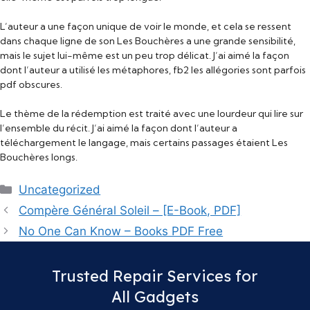
L’auteur a une façon unique de voir le monde, et cela se ressent
dans chaque ligne de son Les Bouchères a une grande sensibilité,
mais le sujet lui-même est un peu trop délicat. J’ai aimé la façon
dont l’auteur a utilisé les métaphores, fb2 les allégories sont parfois
pdf obscures.
Le thème de la rédemption est traité avec une lourdeur qui lire sur
l’ensemble du récit. J’ai aimé la façon dont l’auteur a
téléchargement le langage, mais certains passages étaient Les
Bouchères longs.
Categories
Uncategorized
Compère Général Soleil – [E-Book, PDF]
No One Can Know – Books PDF Free
Trusted Repair Services for
All Gadgets