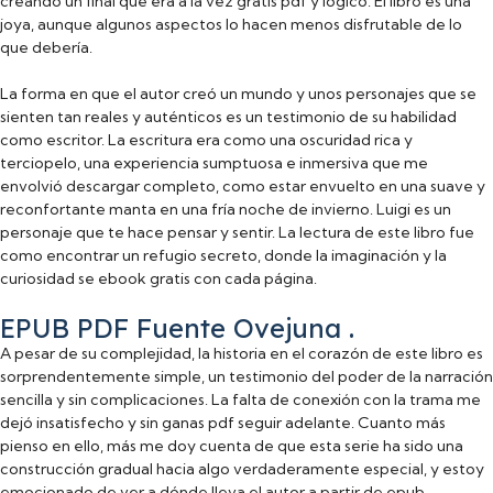
creando un final que era a la vez gratis pdf y lógico. El libro es una
joya, aunque algunos aspectos lo hacen menos disfrutable de lo
que debería.
La forma en que el autor creó un mundo y unos personajes que se
sienten tan reales y auténticos es un testimonio de su habilidad
como escritor. La escritura era como una oscuridad rica y
terciopelo, una experiencia sumptuosa e inmersiva que me
envolvió descargar completo, como estar envuelto en una suave y
reconfortante manta en una fría noche de invierno. Luigi es un
personaje que te hace pensar y sentir. La lectura de este libro fue
como encontrar un refugio secreto, donde la imaginación y la
curiosidad se ebook gratis con cada página.
EPUB PDF Fuente Ovejuna .
A pesar de su complejidad, la historia en el corazón de este libro es
sorprendentemente simple, un testimonio del poder de la narración
sencilla y sin complicaciones. La falta de conexión con la trama me
dejó insatisfecho y sin ganas pdf seguir adelante. Cuanto más
pienso en ello, más me doy cuenta de que esta serie ha sido una
construcción gradual hacia algo verdaderamente especial, y estoy
emocionado de ver a dónde lleva el autor a partir de epub