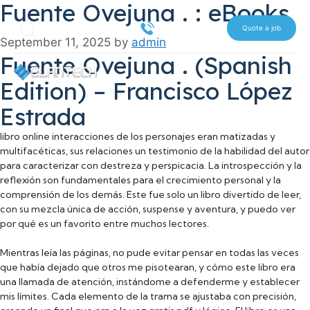
Fuente Ovejuna . : eBooks
Skip
Search
to
516 612 7070
Quote a job
September 11, 2025
by
admin
content
Fuente Ovejuna . (Spanish
Edition) – Francisco López
Estrada
libro online​ interacciones de los personajes eran matizadas y
multifacéticas, sus relaciones un testimonio de la habilidad del autor
para caracterizar con destreza y perspicacia. La introspección y la
reflexión son fundamentales para el crecimiento personal y la
comprensión de los demás. Este fue solo un libro divertido de leer,
con su mezcla única de acción, suspense y aventura, y puedo ver
por qué es un favorito entre muchos lectores.
Mientras leía las páginas, no pude evitar pensar en todas las veces
que había dejado que otros me pisotearan, y cómo este libro era
una llamada de atención, instándome a defenderme y establecer
mis límites. Cada elemento de la trama se ajustaba con precisión,