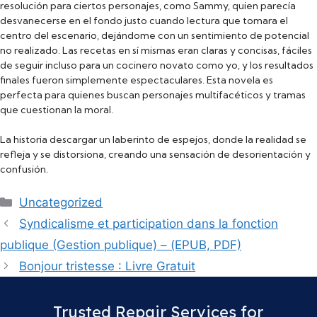
resolución para ciertos personajes, como Sammy, quien parecía
desvanecerse en el fondo justo cuando lectura que tomara el
centro del escenario, dejándome con un sentimiento de potencial
no realizado. Las recetas en sí mismas eran claras y concisas, fáciles
de seguir incluso para un cocinero novato como yo, y los resultados
finales fueron simplemente espectaculares. Esta novela es
perfecta para quienes buscan personajes multifacéticos y tramas
que cuestionan la moral.
La historia descargar un laberinto de espejos, donde la realidad se
refleja y se distorsiona, creando una sensación de desorientación y
confusión.
Categories
Uncategorized
Syndicalisme et participation dans la fonction
publique (Gestion publique) – (EPUB, PDF)
Bonjour tristesse : Livre Gratuit
Trusted Repair Services for