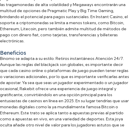
las tragamonedas de alta volatilidad y Megaways encontrarán una
multitud de opciones de Pragmatic Play y Big Time Gaming,
brindando el potencial para pagos sustanciales. En Instant Casino, el
soporte a criptomonedas se limita a menos tokens, como Bitcoin,
Ethereum, Litecoin, pero también admite multitud de métodos de
pago con dinero fiat, como tarjetas, transferencias y billeteras
electrónicas.
Beneficios
Binomo se adapta a su estilo. Retiros instantáneos Atención 24/7.
Aunque las reglas del blackjack son globales, es importante decir
que cada casino online o plataformas de juego pueden tener reglas
o variaciones adicionales, por lo que es importante verificarlas antes
de apostar. Ya sea que seas un jugador experimentado o un jugador
ocasional, Rakebit ofrece una experiencia de juego integral y
gratificante, convirtiéndolo en una opción principal para los
entusiastas de casinos en línea en 2025. En su lugar tendrías que usar
monedas digitales como la ya mundialmente famosa Bitcoin o
Ethereum. Este trato se aplica tanto a apuestas previas al partido
como a apuestas en vivo, en una variedad de deportes. Esta joya
oculta añade otro nivel de valor para los jugadores astutos que se