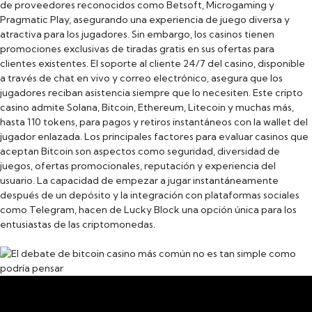
de proveedores reconocidos como Betsoft, Microgaming y
Pragmatic Play, asegurando una experiencia de juego diversa y
atractiva para los jugadores. Sin embargo, los casinos tienen
promociones exclusivas de tiradas gratis en sus ofertas para
clientes existentes. El soporte al cliente 24/7 del casino, disponible
a través de chat en vivo y correo electrónico, asegura que los
jugadores reciban asistencia siempre que lo necesiten. Este cripto
casino admite Solana, Bitcoin, Ethereum, Litecoin y muchas más,
hasta 110 tokens, para pagos y retiros instantáneos con la wallet del
jugador enlazada. Los principales factores para evaluar casinos que
aceptan Bitcoin son aspectos como seguridad, diversidad de
juegos, ofertas promocionales, reputación y experiencia del
usuario. La capacidad de empezar a jugar instantáneamente
después de un depósito y la integración con plataformas sociales
como Telegram, hacen de Lucky Block una opción única para los
entusiastas de las criptomonedas.