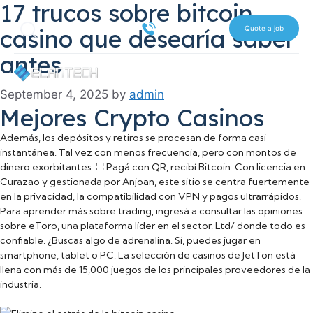
17 trucos sobre bitcoin
Skip
Search
to
516 612 7070
casino que desearía saber
Quote a job
content
antes
September 4, 2025
by
admin
Mejores Crypto Casinos
Además, los depósitos y retiros se procesan de forma casi
instantánea. Tal vez con menos frecuencia, pero con montos de
dinero exorbitantes. ⛶ Pagá con QR, recibí Bitcoin. Con licencia en
Curazao y gestionada por Anjoan, este sitio se centra fuertemente
en la privacidad, la compatibilidad con VPN y pagos ultrarrápidos.
Para aprender más sobre trading, ingresá a consultar las opiniones
sobre eToro, una plataforma líder en el sector. Ltd/ donde todo es
confiable. ¿Buscas algo de adrenalina. Sí, puedes jugar en
smartphone, tablet o PC. La selección de casinos de JetTon está
llena con más de 15,000 juegos de los principales proveedores de la
industria.