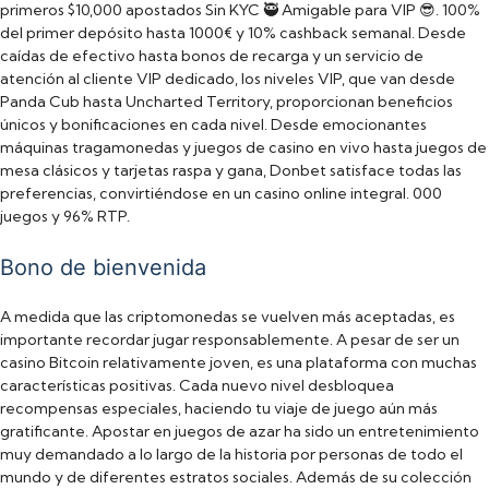
primeros $10,000 apostados Sin KYC 🥷 Amigable para VIP 😎. 100%
del primer depósito hasta 1000€ y 10% cashback semanal. Desde
caídas de efectivo hasta bonos de recarga y un servicio de
atención al cliente VIP dedicado, los niveles VIP, que van desde
Panda Cub hasta Uncharted Territory, proporcionan beneficios
únicos y bonificaciones en cada nivel. Desde emocionantes
máquinas tragamonedas y juegos de casino en vivo hasta juegos de
mesa clásicos y tarjetas raspa y gana, Donbet satisface todas las
preferencias, convirtiéndose en un casino online integral. 000
juegos y 96% RTP.
Bono de bienvenida
A medida que las criptomonedas se vuelven más aceptadas, es
importante recordar jugar responsablemente. A pesar de ser un
casino Bitcoin relativamente joven, es una plataforma con muchas
características positivas. Cada nuevo nivel desbloquea
recompensas especiales, haciendo tu viaje de juego aún más
gratificante. Apostar en juegos de azar ha sido un entretenimiento
muy demandado a lo largo de la historia por personas de todo el
mundo y de diferentes estratos sociales. Además de su colección