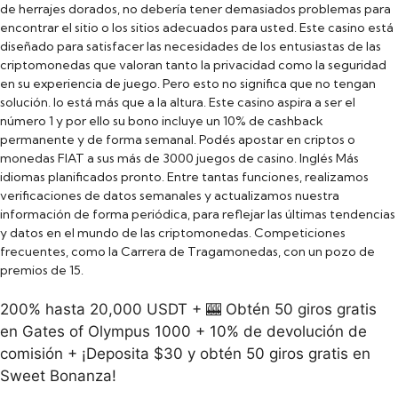
de herrajes dorados, no debería tener demasiados problemas para
encontrar el sitio o los sitios adecuados para usted. Este casino está
diseñado para satisfacer las necesidades de los entusiastas de las
criptomonedas que valoran tanto la privacidad como la seguridad
en su experiencia de juego. Pero esto no significa que no tengan
solución. Io está más que a la altura. Este casino aspira a ser el
número 1 y por ello su bono incluye un 10% de cashback
permanente y de forma semanal. Podés apostar en criptos o
monedas FIAT a sus más de 3000 juegos de casino. Inglés Más
idiomas planificados pronto. Entre tantas funciones, realizamos
verificaciones de datos semanales y actualizamos nuestra
información de forma periódica, para reflejar las últimas tendencias
y datos en el mundo de las criptomonedas. Competiciones
frecuentes, como la Carrera de Tragamonedas, con un pozo de
premios de 15.
200% hasta 20,000 USDT + 🎰 Obtén 50 giros gratis
en Gates of Olympus 1000 + 10% de devolución de
comisión + ¡Deposita $30 y obtén 50 giros gratis en
Sweet Bonanza!