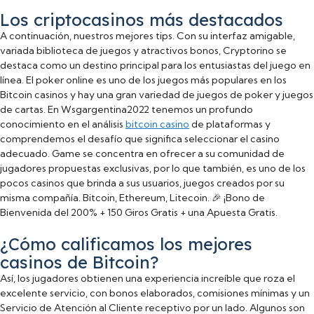
Los criptocasinos más destacados
A continuación, nuestros mejores tips. Con su interfaz amigable,
variada biblioteca de juegos y atractivos bonos, Cryptorino se
destaca como un destino principal para los entusiastas del juego en
línea. El poker online es uno de los juegos más populares en los
Bitcoin casinos y hay una gran variedad de juegos de poker y juegos
de cartas. En Wsgargentina2022 tenemos un profundo
conocimiento en el análisis
bitcoin casino
de plataformas y
comprendemos el desafío que significa seleccionar el casino
adecuado. Game se concentra en ofrecer a su comunidad de
jugadores propuestas exclusivas, por lo que también, es uno de los
pocos casinos que brinda a sus usuarios, juegos creados por su
misma compañía. Bitcoin, Ethereum, Litecoin. 🎉 ¡Bono de
Bienvenida del 200% + 150 Giros Gratis + una Apuesta Gratis.
¿Cómo calificamos los mejores
casinos de Bitcoin?
Así, los jugadores obtienen una experiencia increíble que roza el
excelente servicio, con bonos elaborados, comisiones mínimas y un
Servicio de Atención al Cliente receptivo por un lado. Algunos son