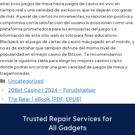
atractivos juegos de mesa hasta juegos de casino en vivo en
tiempo real y una variedad de exclusivos que te dejarán con ganas
de más. A pesar de ciertos inconvenientes, su reputación positiva y
compromiso con la satisfacción del usuario lo posicionan como una
plataforma prometedora para los entusiastas del juego. La
información de este sitio web es solo para fines educativos.
Blackjack es el juego de cartas de casino más jugado en el mundo, y
no es de extrañar que también disfrute del mismo nivel de
popularidad en el mejor casino de Bitcoin. Te recomendamos
revisar la siguiente tabla para elegir los mejores casinos cripto
donde podrás encontrar una gran variedad de juegos de mesa y
tragamonedas.
Categories
Uncategorized
20Bet Casino i 2024 – Forudsigelser
The Bear | eBook [PDF, EPUB]
Trusted Repair Services for
All Gadgets