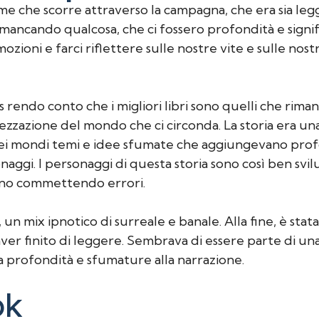
e che scorre attraverso la campagna, che era sia legg
mancando qualcosa, che ci fossero profondità e signifi
ozioni e farci riflettere sulle nostre vite e sulle nos
s rendo conto che i migliori libri sono quelli che rima
zzazione del mondo che ci circonda. La storia era un
dei mondi temi e idee sfumate che aggiungevano profo
ggi. I personaggi di questa storia sono così ben svil
tanno commettendo errori.
un mix ipnotico di surreale e banale. Alla fine, è stata
aver finito di leggere. Sembrava di essere parte di u
 profondità e sfumature alla narrazione.
ok