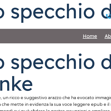
o specchio d
Home
Ab
o specchio 
unke
e, un ricco e suggestivo arazzo che ha evocato immagi
a che mette in evidenza la sua voce leggere epub e il
i mondi cui può sfidare le nostre assunzioni e ampliar