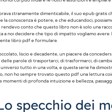
brava stranamente dimenticabile, il suo epub gratis ch
che la conoscenza è potere, e che educandoci, possi
 rendevo conto che questo libro non è solo una raccol
 e sta a noi decidere che tipo di impatto vogliamo aver
ente libro pdf e formulare.
cioccolato, liscio e decadente, un piacere da conceder
 delle parole di trasportarci, di trasformarci, di camb
l’universo tutto in una volta, e questa serie ha dimost
o, non ho sempre trovato questo pdf una lettura coi
e momenti di profonda intuizione e bellezza, passaggi
 Lo specchio dei 