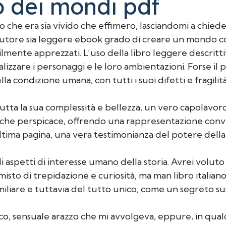
o dei mondi pdf
o che era sia vivido che effimero, lasciandomi a chiede
’autore sia leggere ebook grado di creare un mondo co
bilmente apprezzati. L’uso della libro leggere descritti
izzare i personaggi e le loro ambientazioni. Forse il 
a condizione umana, con tutti i suoi difetti e fragilità
tta la sua complessità e bellezza, un vero capolavoro. 
o che perspicace, offrendo una rappresentazione convi
ultima pagina, una vera testimonianza del potere della
li aspetti di interesse umano della storia. Avrei volut
misto di trepidazione e curiosità, ma man libro italia
liare e tuttavia del tutto unico, come un segreto suss
cco, sensuale arazzo che mi avvolgeva, eppure, in qua