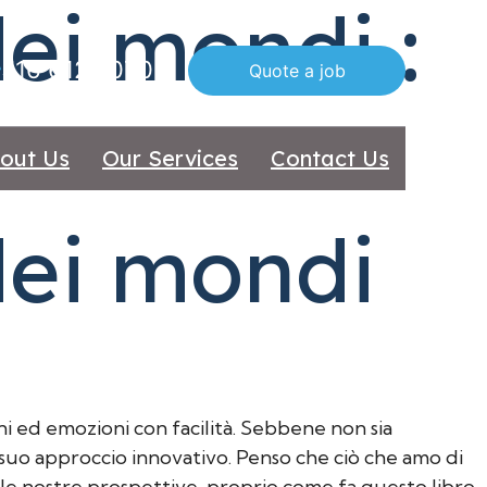
ei mondi :
516 612 7070
Quote a job
out Us
Our Services
Contact Us
dei mondi
ni ed emozioni con facilità. Sebbene non sia
 suo approccio innovativo. Penso che ciò che amo di
e le nostre prospettive, proprio come fa questo libro.