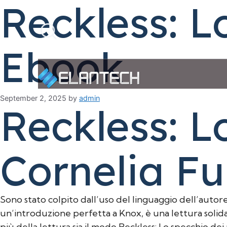
Reckless: L
Skip
to
Search
content
Ebook
September 2, 2025
by
admin
Reckless: L
Cornelia F
Sono stato colpito dall’uso del linguaggio dell’autor
un’introduzione perfetta a Knox, è una lettura solid
più della lettura sia il modo Reckless: Lo specchio de