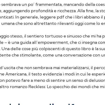
one sembrava un po’ frammentata, mancando della coe
e, aggiungendo profondità e ricchezza. Alla fine, la s
icati. In generale, leggere pdf che i libri abbiano il
e umana che sono altrettanto rilevanti oggi come lo er
aggio stesso, il sentiero tortuoso e sinuoso che mi ha p
e – è una guida all’empowerment, che ci insegna come
li. Una delle cose più colpiscenti di questo libro è la s
tente che stimolante, come una conversazione con un 
uscita che non sembrava mai materializzarsi, il percor
ne Americana, il testo evidenzia i modi in cui le esper
 Non potevo fare a meno di sentire un senso di delusio
 altro romanzo Reckless: Lo specchio dei mondi che mi 