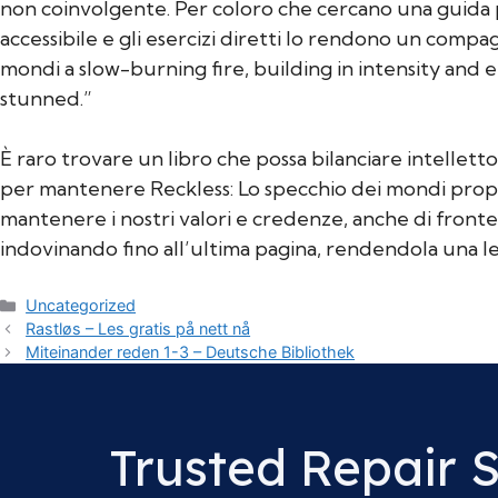
non coinvolgente. Per coloro che cercano una guida pr
accessibile e gli esercizi diretti lo rendono un compa
mondi a slow-burning fire, building in intensity and 
stunned.”
È raro trovare un libro che possa bilanciare intellet
per mantenere Reckless: Lo specchio dei mondi propria 
mantenere i nostri valori e credenze, anche di fronte 
indovinando fino all’ultima pagina, rendendola una l
Categories
Uncategorized
Rastløs – Les gratis på nett nå
Miteinander reden 1-3 – Deutsche Bibliothek
Trusted Repair 