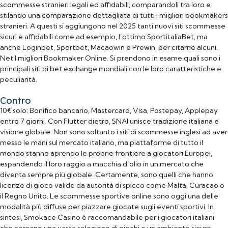
scommesse stranieri legali ed affidabili, comparandoli tra loro e
stilando una comparazione dettagliata di tutti i migliori bookmakers
stranieri. A questi si aggiungono nel 2025 tanti nuovi siti scommesse
sicuri e affidabili come ad esempio, l’ottimo SportitaliaBet, ma
anche Loginbet, Sportbet, Macaowin e Prewin, per citarne alcuni.
Net I migliori Bookmaker Online. Si prendono in esame quali sono i
principali siti di bet exchange mondiali con le loro caratteristiche e
peculiarità.
Contro
10€ solo: Bonifico bancario, Mastercard, Visa, Postepay, Applepay
entro 7 giorni. Con Flutter dietro, SNAI unisce tradizione italiana e
visione globale. Non sono soltanto i siti di scommesse inglesi ad aver
messo le mani sul mercato italiano, ma piattaforme di tutto il
mondo stanno aprendo le proprie frontiere a giocatori Europei,
espandendo il loro raggio a macchia d’olio in un mercato che
diventa sempre più globale. Certamente, sono quelli che hanno
licenze di gioco valide da autorità di spicco come Malta, Curacao o
il Regno Unito. Le scommesse sportive online sono oggi una delle
modalità più diffuse per piazzare giocate sugli eventi sportivi. In
sintesi, Smokace Casino è raccomandabile per i giocatori italiani
che cercano una vasta selezione di giochi e un ambiente sicuro.