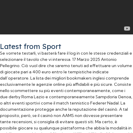
Latest from Sport
Se vorrete testarli, vi basterà fare il log in con le stesse credenziali e
selezionare il tavolo che vi interessa. 17 Marzo 2025 Antonio
Pellegrino. Ciò vuol dire che saremo tenuti ad effettuare un volume
di giocate pari a 400 euro entro le tempistiche indicate
dall’operatore. La lista dei migliori bookmakers inglesi comprende
esclusivamente le agenzie online più affidabili e più sicure. Consiste
nello scommettere su più eventi contemporaneamente, come i
due derby Roma Lazio e contemporaneamente Sampdoria Genoa,
o altri eventi sportivi come il match tennistico Federer Nadal. La
documentazione protegge anche la reputazione del casinò. A tal
proposito, però, se il casinò non AAMS non dovesse presentare
tante recensioni, si consiglia di evitare questi siti. Ma certo, è
possibile giocare su qualunque piattaforma che abbia la modalità in