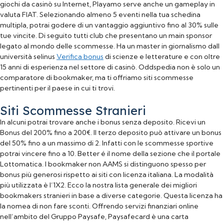
giochi da casinò su Internet, Playamo serve anche un gameplay in
valuta FIAT. Selezionando almeno 5 eventi nella tua schedina
multipla, potrai godere di un vantaggio aggiuntivo fino al 30% sulle
tue vincite. Di seguito tutti club che presentano un main sponsor
legato al mondo delle scommesse. Ha un master in giornalismo dall
università selinus
Verifica bonus
di scienze e letterature e con oltre
15 anni di esperienza nel settore di casinò. Oddspedia non è solo un
comparatore di bookmaker, ma ti offriamo siti scommesse
pertinenti per il paese in cui ti trovi.
Siti Scommesse Stranieri
In alcuni potrai trovare anche i bonus senza deposito. Ricevi un
Bonus del 200% fino a 200€. Il terzo deposito può attivare un bonus
del 50% fino a un massimo di 2. Infatti con le scommesse sportive
potrai vincere fino a 10. Better é il nome della sezione che il portale
Lottomatica. I bookmaker non AAMS si distinguono spesso per
bonus più generosi rispetto ai siti con licenza italiana. La modalità
più utilizzata è l’1X2. Ecco la nostra lista generale dei migliori
bookmakers stranieri in base a diverse categorie. Questa licenza ha
la nomea di non fare sconti. Offrendo servizi finanziari online
nell’ambito del Gruppo Paysafe, Paysafecard è una carta