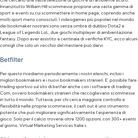
Innanzitutto William Hill scommesse propone una vasta gamma di
sport e eventi su cui scommettere in home page, coprendo anche
molti sport meno conosciuti. I videogames più popolari nel mondo
dei bookmaker nostrani sono senza ombra di dubbio Dota2 e
League of Legends LoL, due giochi multiplayer di ambientazione
fantasy. Dopo aver assistito a centinaia di verifiche KYC, ecco alcuni
consigli che solo un vecchio del mestiere può darvi.
Betfilter
Per questo rivediamo periodicamente i nostri elenchi, inclusi i
migliori bookmakers e i nuovi bookmakers stranieri. E’ possibile fare
trading sportivo sul sito di betfair anche con i software di trading.
Com, ovvero bookmakers stranieri che raccoglievano scommesse
in tutto il mondo. Tuttavia, per chi cerca maggiore controllo e
flessibilità nelle proprie scommesse, il cash out è uno strumento
potente che può migliorare significativamente l’esperienza di
gioco. Solo per il calcio troverai oltre 1200 opzioni, con 300+ eventi
al giorno. Virtual Marketing Services Italia s.