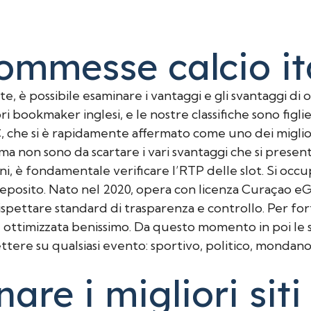
commesse calcio it
e, è possibile esaminare i vantaggi e gli svantaggi di
ori bookmaker inglesi, e le nostre classifiche sono fi
che si è rapidamente affermato come uno dei migliori si
a non sono da scartare i vari svantaggi che si presen
ni, è fondamentale verificare l’RTP delle slot. Si occu
deposito. Nato nel 2020, opera con licenza Curaçao eG
i rispettare standard di trasparenza e controllo. Per fo
è ottimizzata benissimo. Da questo momento in poi l
ere su qualsiasi evento: sportivo, politico, mondano, 
onare i migliori si