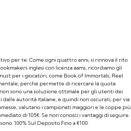
vo per te. Come ogni quattro anni, si rinnova il rito
bookmakers inglesi con licenza aams, ricordiamo gli
must per i giocatori, come Book of Immortals, Reel
mentale, perché permette di ricercare la quota
non sono una soluzione ottimale per gli utenti dei
dalle autorità italiane, e quindi non oscurati, per via
commesse, valutano i campionati maggiori e le coppe più
mediato di 105€. Se non conosci i vantaggi di seguire
er sono. 100% Sul Deposito Fino a €100.