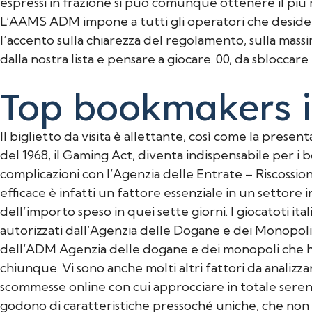
espressi in frazione si può comunque ottenere il più r
L’AAMS ADM impone a tutti gli operatori che desidera
l’accento sulla chiarezza del regolamento, sulla massi
dalla nostra lista e pensare a giocare. 00, da sbloccare 
Top bookmakers i
Il biglietto da visita è allettante, così come la pres
del 1968, il Gaming Act, diventa indispensabile per i 
complicazioni con l’Agenzia delle Entrate – Riscossi
efficace è infatti un fattore essenziale in un settore i
dell’importo speso in quei sette giorni. I giocatoti i
autorizzati dall’Agenzia delle Dogane e dei Monopoli.
dell’ADM Agenzia delle dogane e dei monopoli che ha r
chiunque. Vi sono anche molti altri fattori da analizzar
scommesse online con cui approcciare in totale sereni
godono di caratteristiche pressoché uniche, che non s