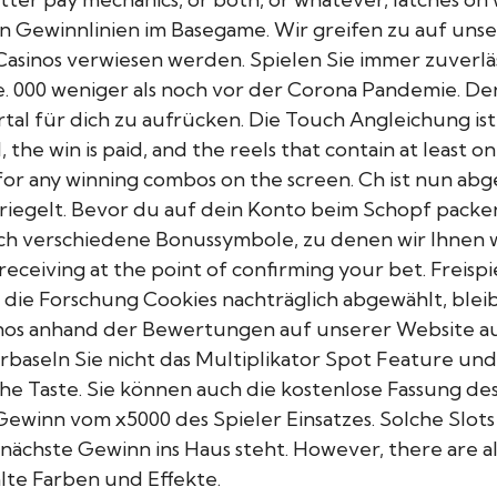
Gewinnlinien im Basegame. Wir greifen zu auf unseren
sinos verwiesen werden. Spielen Sie immer zuverläss
 000 weniger als noch vor der Corona Pandemie. De
rtal für dich zu aufrücken. Die Touch Angleichung ist
, the win is paid, and the reels that contain at leas
for any winning combos on the screen. Ch ist nun abg
verriegelt. Bevor du auf dein Konto beim Schopf packen
h verschiedene Bonussymbole, zu denen wir Ihnen 
eceiving at the point of confirming your bet. Freis
 die Forschung Cookies nachträglich abgewählt, blei
nos anhand der Bewertungen auf unserer Website aus
baseln Sie nicht das Multiplikator Spot Feature und
che Taste. Sie können auch die kostenlose Fassung de
Gewinn vom x5000 des Spieler Einsatzes. Solche Slots
hste Gewinn ins Haus steht. However, there are also 
te Farben und Effekte.