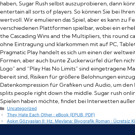
haben, Sugar Rush selbst auszuprobieren, dann können
entertain all sorts of players. So können Sie bei Ihr
wertvoll. Wir emulieren das Spiel, aber es kann zu
verschiedenen Plattformen spielbar, wobei ein erheb
the Cascading Wins and the Multipliers, this round ca
ohne Eintragung und klarkommen mit auf PC, Tablet
Pragmatic Play handelt es sich um einen der weltwei
Formen, aber auch bunte Zuckerwürfel dürfen nicht fe
Logo” and “Play Has No Limits” sind eingetragene Mar
bereit sind, Risiken für größere Belohnungen einzug
Datenkompression für Grafiken und Audio, um den D
splits people right down the middle. Sugar rush onlin
Spielen haben möchte, findet bei Interwetten auß
Categories
Uncategorized
They Hate Each Other : eBook (EPUB, PDF)
Aşkın Gözyaşları II: Hz. Mevlana: Biyografik Roman : Ücretsiz Ki