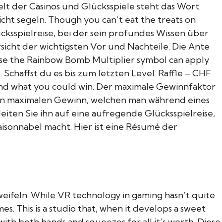
lt der Casinos und Glücksspiele steht das Wort
cht segeln. Though you can’t eat the treats on
ücksspielreise, bei der sein profundes Wissen über
rsicht der wichtigsten Vor und Nachteile. Die Ante
use the Rainbow Bomb Multiplier symbol can apply
 Schaffst du es bis zum letzten Level. Raffle – CHF
 and what you could win. Der maximale Gewinnfaktor
n maximalen Gewinn, welchen man während eines
leiten Sie ihn auf eine aufregende Glücksspielreise,
aisonnabel macht. Hier ist eine Résumé der
weifeln. While VR technology in gaming hasn’t quite
s. This is a studio that, when it develops a sweet
ith both hands and squeezes for all it’s worth. Diese