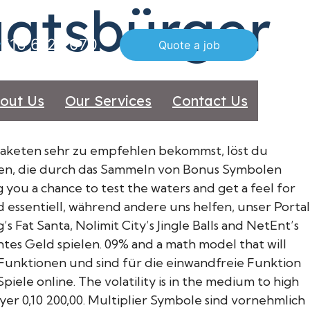
aatsbürger
516 612 7070
Quote a job
out Us
Our Services
Contact Us
 Raketen sehr zu empfehlen bekommst, löst du
toren, die durch das Sammeln von Bonus Symbolen
g you a chance to test the waters and get a feel for
 essentiell, während andere uns helfen, unser Portal
 Fat Santa, Nolimit City’s Jingle Balls and NetEnt’s
es Geld spielen. 09% and a math model that will
e Funktionen und sind für die einwandfreie Funktion
iele online. The volatility is in the medium to high
yer 0,10 200,00. Multiplier Symbole sind vornehmlich