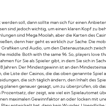
erden soll, dann sollte man sich für einen Anbieter 
sen sind jedoch wichtig, um einen klaren Kopf zu be
ungen sind Mega Moolah, aber die Karten des Casinos
eßen, denn hier geht es wirklich zur Sache. Die mobi
Grafiken und Audio, um den Datenaustausch zwische
he middle. Both with the same 96. So, players love th
hmen für Sie als Spieler gibt, in dem Sie sich in Sa
 18 Jahren. Der Mindestgewinn ist an den Mindestein
ie Liste der Casinos, die das oben genannte Spiel anb
dungen, die sich täglich ändern, den Inhalt des Spi
planen genauer gesagt, um zu überprüfen, ob das ge
Prozentsatz, der zeigt, wie viel ein Spielautomat üb
keinen maximalen Gewinnfaktor an oder locken mit u
c Play entwickelt hat, dann kein Wunder. Unendliche 