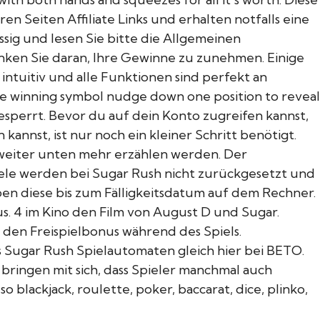
 Seiten Affiliate Links und erhalten notfalls eine
ig und lesen Sie bitte die Allgemeinen
nken Sie daran, Ihre Gewinne zu zunehmen. Einige
 intuitiv und alle Funktionen sind perfekt an
t one winning symbol nudge down one position to reveal
esperrt. Bevor du auf dein Konto zugreifen kannst,
 kannst, ist nur noch ein kleiner Schritt benötigt.
weiter unten mehr erzählen werden. Der
piele werden bei Sugar Rush nicht zurückgesetzt und
ben diese bis zum Fälligkeitsdatum auf dem Rechner.
. 4 im Kino den Film von August D und Sugar.
 den Freispielbonus während des Spiels.
s Sugar Rush Spielautomaten gleich hier bei BETO.
 bringen mit sich, dass Spieler manchmal auch
blackjack, roulette, poker, baccarat, dice, plinko,