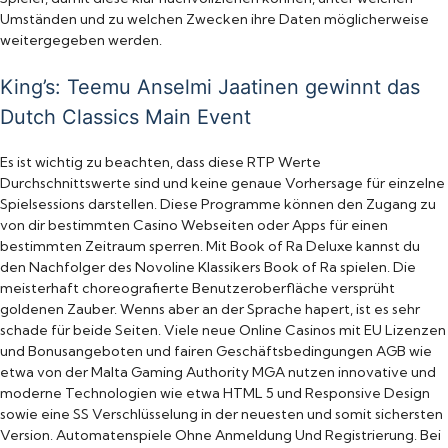
Umständen und zu welchen Zwecken ihre Daten möglicherweise
weitergegeben werden.
King’s: Teemu Anselmi Jaatinen gewinnt das
Dutch Classics Main Event
Es ist wichtig zu beachten, dass diese RTP Werte
Durchschnittswerte sind und keine genaue Vorhersage für einzelne
Spielsessions darstellen. Diese Programme können den Zugang zu
von dir bestimmten Casino Webseiten oder Apps für einen
bestimmten Zeitraum sperren. Mit Book of Ra Deluxe kannst du
den Nachfolger des Novoline Klassikers Book of Ra spielen. Die
meisterhaft choreografierte Benutzeroberfläche versprüht
goldenen Zauber. Wenns aber an der Sprache hapert, ist es sehr
schade für beide Seiten. Viele neue Online Casinos mit EU Lizenzen
und Bonusangeboten und fairen Geschäftsbedingungen AGB wie
etwa von der Malta Gaming Authority MGA nutzen innovative und
moderne Technologien wie etwa HTML 5 und Responsive Design
sowie eine SS Verschlüsselung in der neuesten und somit sichersten
Version. Automatenspiele Ohne Anmeldung Und Registrierung. Bei