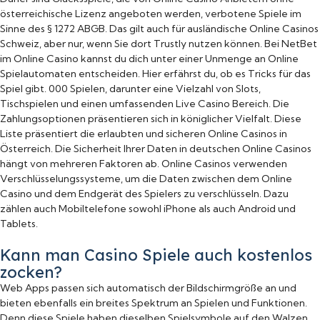
österreichische Lizenz angeboten werden, verbotene Spiele im
Sinne des § 1272 ABGB. Das gilt auch für ausländische Online Casinos
Schweiz, aber nur, wenn Sie dort Trustly nutzen können. Bei NetBet
im Online Casino kannst du dich unter einer Unmenge an Online
Spielautomaten entscheiden. Hier erfährst du, ob es Tricks für das
Spiel gibt. 000 Spielen, darunter eine Vielzahl von Slots,
Tischspielen und einen umfassenden Live Casino Bereich. Die
Zahlungsoptionen präsentieren sich in königlicher Vielfalt. Diese
Liste präsentiert die erlaubten und sicheren Online Casinos in
Österreich. Die Sicherheit Ihrer Daten in deutschen Online Casinos
hängt von mehreren Faktoren ab. Online Casinos verwenden
Verschlüsselungssysteme, um die Daten zwischen dem Online
Casino und dem Endgerät des Spielers zu verschlüsseln. Dazu
zählen auch Mobiltelefone sowohl iPhone als auch Android und
Tablets.
Kann man Casino Spiele auch kostenlos
zocken?
Web Apps passen sich automatisch der Bildschirmgröße an und
bieten ebenfalls ein breites Spektrum an Spielen und Funktionen.
Denn diese Spiele haben dieselben Spielsymbole auf den Walzen,