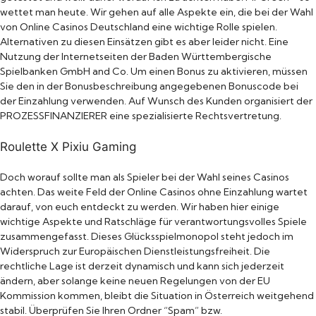
wettet man heute. Wir gehen auf alle Aspekte ein, die bei der Wahl
von Online Casinos Deutschland eine wichtige Rolle spielen.
Alternativen zu diesen Einsätzen gibt es aber leider nicht. Eine
Nutzung der Internetseiten der Baden Württembergische
Spielbanken GmbH and Co. Um einen Bonus zu aktivieren, müssen
Sie den in der Bonusbeschreibung angegebenen Bonuscode bei
der Einzahlung verwenden. Auf Wunsch des Kunden organisiert der
PROZESSFINANZIERER eine spezialisierte Rechtsvertretung.
Roulette X Pixiu Gaming
Doch worauf sollte man als Spieler bei der Wahl seines Casinos
achten. Das weite Feld der Online Casinos ohne Einzahlung wartet
darauf, von euch entdeckt zu werden. Wir haben hier einige
wichtige Aspekte und Ratschläge für verantwortungsvolles Spiele
zusammengefasst. Dieses Glücksspielmonopol steht jedoch im
Widerspruch zur Europäischen Dienstleistungsfreiheit. Die
rechtliche Lage ist derzeit dynamisch und kann sich jederzeit
ändern, aber solange keine neuen Regelungen von der EU
Kommission kommen, bleibt die Situation in Österreich weitgehend
stabil. Überprüfen Sie Ihren Ordner “Spam” bzw.