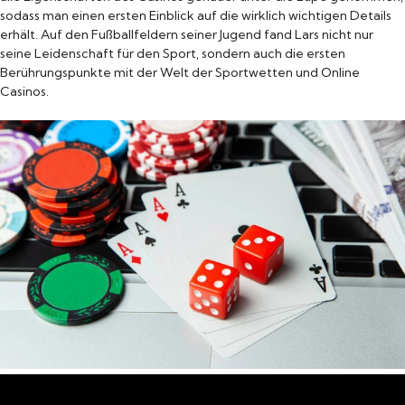
sodass man einen ersten Einblick auf die wirklich wichtigen Details
erhält. Auf den Fußballfeldern seiner Jugend fand Lars nicht nur
seine Leidenschaft für den Sport, sondern auch die ersten
Berührungspunkte mit der Welt der Sportwetten und Online
Casinos.