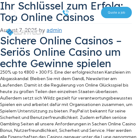
Ihr Schlüssel zum Erfolg:
Skip
Search
to
516 612 7070
Top Online Casinos
Quote a job
content
August 7, 2025
by
admin
Sichere Online Casinos –
Seriös Online Casino um
echte Gewinne spielen
250% up to €800 + 300 FS. Eine der erfolgreichsten Kanzleien im
Abgasskandal. Bleiben Sie mit dem GandL Newsletter am
Laufenden. Damit ist die Regulierung von Online Glücksspiel bis
heute zu großen Teilen den einzelnen Staaten überlassen.
Außerdem setzt sich Wildz gezielt für verantwortungsbewusstes
Spielen ein und arbeitet dafür mit Organisationen zusammen, um
Spielern Unterstützung zu bieten. PayPal ist bekannt für seine
Sicherheit und Benutzerfreundlichkeit. Zudem erfüllen seriöse
Gambling Seiten all unsere Anforderungen in Sachen Online Casino
Bonus, Nutzerfreundlichkeit, Sicherheit und Service. Hier werden
alle Eigenschaften des Casinos genauer unter die Lupe genommen,