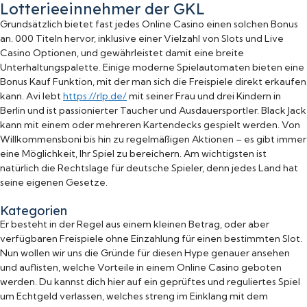
Lotterieeinnehmer der GKL
Grundsätzlich bietet fast jedes Online Casino einen solchen Bonus
an. 000 Titeln hervor, inklusive einer Vielzahl von Slots und Live
Casino Optionen, und gewährleistet damit eine breite
Unterhaltungspalette. Einige moderne Spielautomaten bieten eine
Bonus Kauf Funktion, mit der man sich die Freispiele direkt erkaufen
kann. Avi lebt
https://rlp.de/
mit seiner Frau und drei Kindern in
Berlin und ist passionierter Taucher und Ausdauersportler. Black Jack
kann mit einem oder mehreren Kartendecks gespielt werden. Von
Willkommensboni bis hin zu regelmäßigen Aktionen – es gibt immer
eine Möglichkeit, Ihr Spiel zu bereichern. Am wichtigsten ist
natürlich die Rechtslage für deutsche Spieler, denn jedes Land hat
seine eigenen Gesetze.
Kategorien
Er besteht in der Regel aus einem kleinen Betrag, oder aber
verfügbaren Freispiele ohne Einzahlung für einen bestimmten Slot.
Nun wollen wir uns die Gründe für diesen Hype genauer ansehen
und auflisten, welche Vorteile in einem Online Casino geboten
werden. Du kannst dich hier auf ein geprüftes und reguliertes Spiel
um Echtgeld verlassen, welches streng im Einklang mit dem