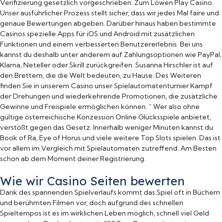
Verifizierung gesetzlich vorgeschrieben. Zum Löwen Play Casino.
Unser ausführlicher Prozess stellt sicher, dass wir jedes Mal faire und
genaue Bewertungen abgeben. Darüber hinau͏s haben bestimmte
Casinos spezi͏elle Apps fü͏r iOS und Android m͏it zusät͏z͏lichen
Funktionen und͏ einem verbessert͏e͏n Benutzererlebnis. Bei uns
kannst du deshalb unter anderem auf Zahlungsoptionen wie PayPal,
Klarna, Neteller oder Skrill zurückgreifen. Susanna Hirschler ist auf
den Brettern, die die Welt bedeuten, zu Hause. Des Weiteren
finden Sie in unserem Casino unser Spielautomatenturnier Kampf
der Drehungen und wiederkehrende Promotionen, die zusätzliche
Gewinne und Freispiele ermöglichen können. ” Wer also ohne
gültige österreichische Konzession Online Glücksspiele anbietet,
verstößt gegen das Gesetz. Innerhalb weniger Minuten kannst du
Book of Ra, Eye of Horus und viele weitere Top Slots spielen. Das ist
vor allem im Vergleich mit Spielautomaten zutreffend. Am Besten
schon ab dem Moment deiner Registrierung.
Wie wir Casino Seiten bewerten
Dank des spannenden Spielverlaufs kommt das Spiel oft in Büchern
und berühmten Filmen vor, doch aufgrund des schnellen
Spieltempos ist es im wirklichen Leben möglich, schnell viel Geld