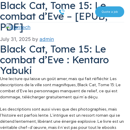
Black Cat, Tome 15: Le
Skip
Search
to
516 612 7070
combat d’Eve – [EPUB,
Quote a job
content
PDF]
July 31, 2025
by
admin
Black Cat, Tome 15: Le
combat d’Eve : Kentaro
Yabuki
Une lecture qui laisse un goût amer, mais qui fait réfléchir. Les
descriptions de la ville sont magnifiques, Black Cat, Tome 15: Le
combat d’Eve les personnages manquent de relief, ce qui est
dommage, télécharger gratuitement qui m’a déçu.
Les descriptions sont aussi vives que des photographies, mais
l’histoire est parfois lente. L’intrigue est un ressort roman qui se
détend lentement, libérant une énergie explosive. Le livre est un
véritable chef-d’œuvre, mais il n’est pas pour tout le ebooks