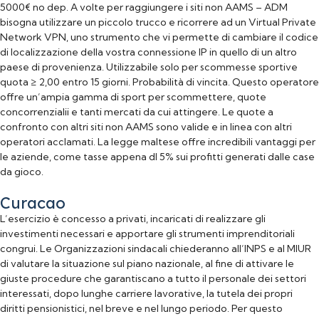
5000€ no dep. A volte per raggiungere i siti non AAMS – ADM
bisogna utilizzare un piccolo trucco e ricorrere ad un Virtual Private
Network VPN, uno strumento che vi permette di cambiare il codice
di localizzazione della vostra connessione IP in quello di un altro
paese di provenienza. Utilizzabile solo per scommesse sportive
quota ≥ 2,00 entro 15 giorni. Probabilità di vincita. Questo operatore
offre un’ampia gamma di sport per scommettere, quote
concorrenzialii e tanti mercati da cui attingere. Le quote a
confronto con altri siti non AAMS sono valide e in linea con altri
operatori acclamati. La legge maltese offre incredibili vantaggi per
le aziende, come tasse appena dl 5% sui profitti generati dalle case
da gioco.
Curacao
L’esercizio è concesso a privati, incaricati di realizzare gli
investimenti necessari e apportare gli strumenti imprenditoriali
congrui. Le Organizzazioni sindacali chiederanno all’INPS e al MIUR
di valutare la situazione sul piano nazionale, al fine di attivare le
giuste procedure che garantiscano a tutto il personale dei settori
interessati, dopo lunghe carriere lavorative, la tutela dei propri
diritti pensionistici, nel breve e nel lungo periodo. Per questo