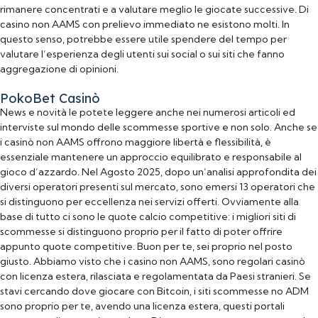
rimanere concentrati e a valutare meglio le giocate successive. Di
casino non AAMS con prelievo immediato ne esistono molti. In
questo senso, potrebbe essere utile spendere del tempo per
valutare l’esperienza degli utenti sui social o sui siti che fanno
aggregazione di opinioni.
PokoBet Casinò
News e novità le potete leggere anche nei numerosi articoli ed
interviste sul mondo delle scommesse sportive e non solo. Anche se
i casinò non AAMS offrono maggiore libertà e flessibilità, è
essenziale mantenere un approccio equilibrato e responsabile al
gioco d’azzardo. Nel Agosto 2025, dopo un’analisi approfondita dei
diversi operatori presenti sul mercato, sono emersi 13 operatori che
si distinguono per eccellenza nei servizi offerti. Ovviamente alla
base di tutto ci sono le quote calcio competitive: i migliori siti di
scommesse si distinguono proprio per il fatto di poter offrire
appunto quote competitive. Buon per te, sei proprio nel posto
giusto. Abbiamo visto che i casino non AAMS, sono regolari casinò
con licenza estera, rilasciata e regolamentata da Paesi stranieri. Se
stavi cercando dove giocare con Bitcoin, i siti scommesse no ADM
sono proprio per te, avendo una licenza estera, questi portali