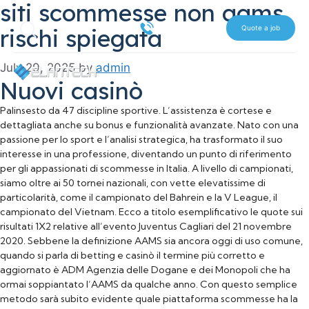
siti scommesse non aams
Skip
Search
to
516 612 7070
rischi spiegata
Quote a job
content
July 29, 2025
by
admin
Nuovi casinò
Palinsesto da 47 discipline sportive. L’assistenza è cortese e
dettagliata anche su bonus e funzionalità avanzate. Nato con una
passione per lo sport e l’analisi strategica, ha trasformato il suo
interesse in una professione, diventando un punto di riferimento
per gli appassionati di scommesse in Italia. A livello di campionati,
siamo oltre ai 50 tornei nazionali, con vette elevatissime di
particolarità, come il campionato del Bahrein e la V League, il
campionato del Vietnam. Ecco a titolo esemplificativo le quote sui
risultati 1X2 relative all’evento Juventus Cagliari del 21 novembre
2020. Sebbene la definizione AAMS sia ancora oggi di uso comune,
quando si parla di betting e casinò il termine più corretto e
aggiornato è ADM Agenzia delle Dogane e dei Monopoli che ha
ormai soppiantato l’AAMS da qualche anno. Con questo semplice
metodo sarà subito evidente quale piattaforma scommesse ha la