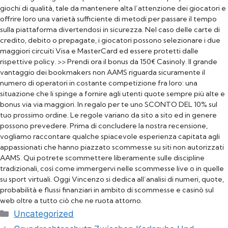
giochi di qualità, tale da mantenere alta l’attenzione dei giocatori e
offrire loro una varietà sufficiente di metodi per passare il tempo
sulla piattaforma divertendosi in sicurezza. Nel caso delle carte di
credito, debito o prepagate, i giocatori possono selezionare i due
maggiori circuiti Visa e MasterCard ed essere protetti dalle
rispettive policy. >> Prendi ora il bonus da 150€ Casinoly. Il grande
vantaggio dei bookmakers non AAMS riguarda sicuramente il
numero di operatori in costante competizione fra loro: una
situazione che li spinge a fornire agli utenti quote sempre più alte e
bonus via via maggiori. In regalo per te uno SCONTO DEL 10% sul
tuo prossimo ordine. Le regole variano da sito a sito ed in genere
possono prevedere. Prima di concludere la nostra recensione,
vogliamo raccontare qualche spiacevole esperienza capitata agli
appassionati che hanno piazzato scommesse su siti non autorizzati
AAMS. Qui potrete scommettere liberamente sulle discipline
tradizionali, così come immergervi nelle scommesse live o in quelle
su sport virtuali. Oggi Vincenzo si dedica all’analisi di numeri, quote,
probabilità e flussi finanziari in ambito di scommesse e casinò sul
web oltre a tutto ciò che ne ruota attorno.
Categories
Uncategorized