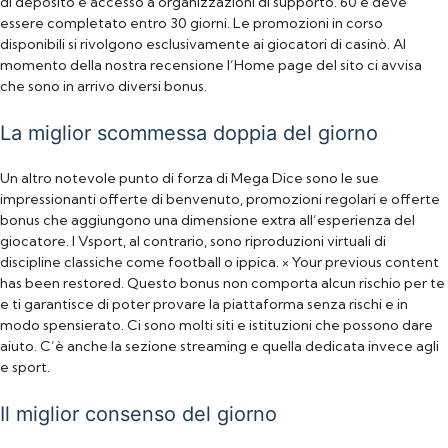
di deposito e accesso a organizzazioni di supporto. 60 e deve
essere completato entro 30 giorni. Le promozioni in corso
disponibili si rivolgono esclusivamente ai giocatori di casinò. Al
momento della nostra recensione l’Home page del sito ci avvisa
che sono in arrivo diversi bonus.
La miglior scommessa doppia del giorno
Un altro notevole punto di forza di Mega Dice sono le sue
impressionanti offerte di benvenuto, promozioni regolari e offerte
bonus che aggiungono una dimensione extra all’esperienza del
giocatore. I Vsport, al contrario, sono riproduzioni virtuali di
discipline classiche come football o ippica. × Your previous content
has been restored. Questo bonus non comporta alcun rischio per te
e ti garantisce di poter provare la piattaforma senza rischi e in
modo spensierato. Ci sono molti siti e istituzioni che possono dare
aiuto. C’è anche la sezione streaming e quella dedicata invece agli
e sport.
Il miglior consenso del giorno