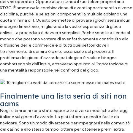
dei vari operatori. Oppure acquistando il suo token proprietario
$TGC. È ammessa la combinazione di eventi appartenenti a diverse
discipline, purché le selezioni componenti la multipla abbiano una
quota minima di 1. Questo permette di provare i giochi senza alcun
impegno finanziario, migliorando la vostra esperienza di gioco
online. La procedura è davvero semplice. Poche sono le aziende al
mondo che possono vantare di aver fattivamente contribuito alla
diffusione dell’e commerce e di tutti quei settori dove il
trasferimento di denaro è parte essenziale del processo. Il
problema del gioco d’azzardo patologico è reale e bisogna
combatterlo sin dall’inizio, attraverso appunto all’impostazione di
una mentalità responsabile nei confronti del gioco.
Finalmente una lista seria di siti non
aams
Negli ultimi anni sono state apportate diverse modifiche alle leggi
italiane sul gioco d’azzardo. La piattaforma è molto facile da
navigare. Sono un modo divertente per impegnarsi nella comunità
del casinò e allo stesso tempo lottare per ottenere premi extra.