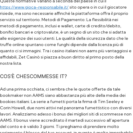
Queste normative variano a seconda del paese in cui il
https://www.gioca-responsabile.it/
sito opera o in cui il giocatore
risiede, ma sono necessarie affinché la piattaforma offra il proprio
servizio sul territorio. Metodi di Pagamento: La flessibilità nei
metodi di pagamento, inclusi e wallet, carte di credito/debito,
bonifici bancari e criptovalute, è un segno di un sito che si adatta
alle esigenze dei suoi utenti. La qualità della sicurezza dato che le
truffe online spuntano come funghi dipende dalla licenza più di
quanto ci si immagini. Tra i casino italiani non aams più vantaggiosi e
affidabili, Zet Casinò si piazza a buon diritto al primo posto della
nostra lista.
COS’È CHESCOMMESSE IT?
Ad una prima occhiata, ci sembra che le quote offerte da tale
bookmaker non AAMS siano abbastanza più alte della media dei
bookies italiani. La serie a fumetti porta la firma di Tim Seeley e
Corin Howell, due nomi attivi nel panorama fumettistico con diversi
lavori. Analizziamo adesso i bonus dei migliori siti di scommesse non
AAMS. Il bonus viene accreditato il martedì successivo all’apertura
del conto e è valido 3 giorni. Ti preghiamo di prendere molto
seriamente il blocco del tuo account, in quanto è molto improbabile