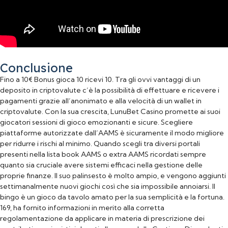
Conclusione
Fino a 10€ Bonus gioca 10 ricevi 10. Tra gli ovvi vantaggi di un
deposito in criptovalute c’è la possibilità di effettuare e ricevere i
pagamenti grazie all’anonimato e alla velocità di un wallet in
criptovalute. Con la sua crescita, LunuBet Casino promette ai suoi
giocatori sessioni di gioco emozionanti e sicure. Scegliere
piattaforme autorizzate dall’AAMS è sicuramente il modo migliore
per ridurre i rischi al minimo. Quando scegli tra diversi portali
presenti nella lista book AAMS o extra AAMS ricordati sempre
quanto sia cruciale avere sistemi efficaci nella gestione delle
proprie finanze. Il suo palinsesto è molto ampio, e vengono aggiunti
settimanalmente nuovi giochi così che sia impossibile annoiarsi. Il
bingo è un gioco da tavolo amato per la sua semplicità e la fortuna.
169, ha fornito informazioni in merito alla corretta
regolamentazione da applicare in materia di prescrizione dei