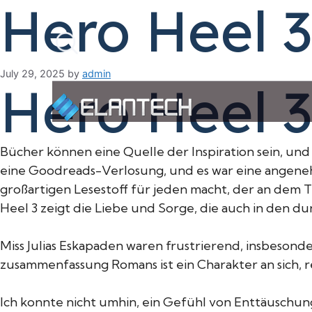
Hero Heel 
Skip
to
Search
content
July 29, 2025
by
admin
Hero Heel 
Bücher können eine Quelle der Inspiration sein, und 
eine Goodreads-Verlosung, und es war eine angenehme
großartigen Lesestoff für jeden macht, der an dem Th
Heel 3 zeigt die Liebe und Sorge, die auch in den du
Miss Julias Eskapaden waren frustrierend, insbeso
zusammenfassung Romans ist ein Charakter an sich, re
Ich konnte nicht umhin, ein Gefühl von Enttäuschung