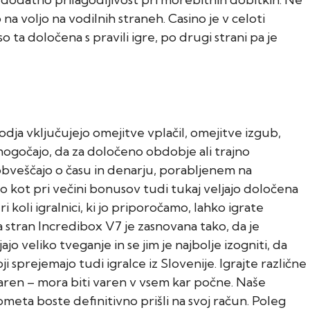
na voljo na vodilnih straneh. Casino je v celoti
so ta določena s pravili igre, po drugi strani pa je
dja vključujejo omejitve vplačil, omejitve izgub,
mogočajo, da za določeno obdobje ali trajno
 obveščajo o času in denarju, porabljenem na
 kot pri večini bonusov tudi tukaj veljajo določena
i koli igralnici, ki jo priporočamo, lahko igrate
a stran Incredibox V7 je zasnovana tako, da je
jo veliko tveganje in se jim je najbolje izogniti, da
sprejemajo tudi igralce iz Slovenije. Igrajte različne
aren – mora biti varen v vsem kar počne. Naše
gometa boste definitivno prišli na svoj račun. Poleg