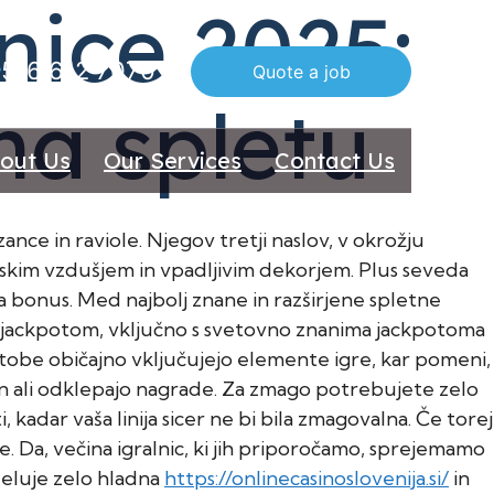
nice 2025:
516 612 7070
Quote a job
na spletu
out Us
Our Services
Contact Us
ance in raviole. Njegov tretji naslov, v okrožju
inskim vzdušjem in vpadljivim dekorjem. Plus seveda
za bonus. Med najbolj znane in razširjene spletne
nim jackpotom, vključno s svetovno znanima jackpotoma
tobe običajno vključujejo elemente igre, kar pomeni,
ven ali odklepajo nagrade. Za zmago potrebujete zelo
kadar vaša linija sicer ne bi bila zmagovalna. Če torej
e. Da, večina igralnic, ki jih priporočamo, sprejemamo
 deluje zelo hladna
https://onlinecasinoslovenija.si/
in