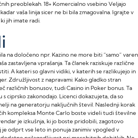
ičnih preoblekah. 18+ Komercialno vsebino Veljajo
ar vaša linija sicer ne bi bila zmagovalna. Igrajte v
i jih imate radi.
i
la na določeno npr. Kazino ne more biti “samo” varen
ša zastavljena vprašanja. Ta članek raziskuje različne
ti. A kateri so glavni vidiki, v katerih se razlikujejo in
iger. Združljivost z napravami: Kako gladko stran
 več različnih bonusov, tudi Casino in Poker bonus. Ta
du s ciprsko zakonodajo. Licenci dokazujeta, da so
lji na generatorju naključnih števil. Naslednji korak
iščih kompleksa Monte Carlo boste videli tudi številne
ndar je izkušnja, ki jo boste pridobili, zagotovo
 je odprt vse leto in ponuja zanimiv vpogled v
a dodatno prilagodljivost pri morebitnih dobitkih. Ne