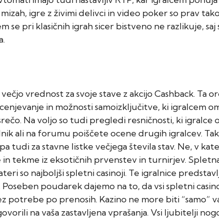
zah, igre z živimi delivci in video poker so prav tako 
m se pri klasičnih igrah sicer bistveno ne razlikuje, saj 
a.
ečjo vrednost za svoje stave z akcijo Cashback. Ta oro
cenjevanje in možnosti samoizključitve, ki igralcem o
čo. Na voljo so tudi pregledi resničnosti, ki igralce
ik ali na forumu poiščete ocene drugih igralcev. Tako
a tudi za stavne listke večjega števila stav. Ne, v kater
 in tekme iz eksotičnih prvenstev in turnirjev. Spletn
i so najboljši spletni casinoji. Te igralnice predstavlja
Poseben poudarek dajemo na to, da vsi spletni casinoji 
z potrebe po prenosih. Kazino ne more biti “samo” v
vorili na vaša zastavljena vprašanja. Vsi ljubitelji no