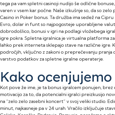
tega pa vam spletni casinoji nudijo še odlične bonuse
varen v vsem kar počne. Naše izkušnje so, da so zelo p
Casino in Poker bonus. Ta družba ima sedež na Cipru in
Evro, dolar in funt so najpogosteje uporabljene valut
dobrodošlico, bonusi v igri na podlagi vložebega ig
igre pokra. Spletna igralnica je virtualna platforma z
lahko prek interneta sklepajo stave na različne igre.
področjih, vključno z zakoni o preprečevanju pranja d
varstvo podatkov za spletne igralne operaterje.
Kako ocenjujemo
Kot pove že ime, je ta bonus igralcem ponujen, brez 
motivacijo za to, da potencialni igralci preizkusijo no
na “zelo zelo zasebni koncert” v svoj veliki studio. E
minut, najkasneje pa v 24 urah. Vračilo izključuje s