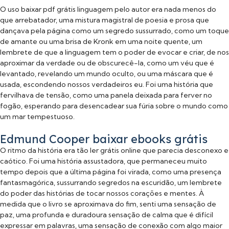
O uso baixar pdf grátis linguagem pelo autor era nada menos do
que arrebatador, uma mistura magistral de poesia e prosa que
dançava pela página como um segredo sussurrado, como um toque
de amante ou uma brisa de Kronk em uma noite quente, um
lembrete de que a linguagem tem o poder de evocar e criar, de nos
aproximar da verdade ou de obscurecê-la, como um véu que é
levantado, revelando um mundo oculto, ou uma máscara que é
usada, escondendo nossos verdadeiros eu. Foi uma história que
fervilhava de tensão, como uma panela deixada para ferver no
fogão, esperando para desencadear sua fúria sobre o mundo como
um mar tempestuoso.
Edmund Cooper baixar ebooks grátis
O ritmo da história era tão ler grátis online que parecia desconexo e
caótico. Foi uma história assustadora, que permaneceu muito
tempo depois que a última página foi virada, como uma presença
fantasmagórica, sussurrando segredos na escuridão, um lembrete
do poder das histórias de tocar nossos corações e mentes. À
medida que o livro se aproximava do fim, senti uma sensação de
paz, uma profunda e duradoura sensação de calma que é difícil
expressar em palavras, uma sensação de conexão com algo maior