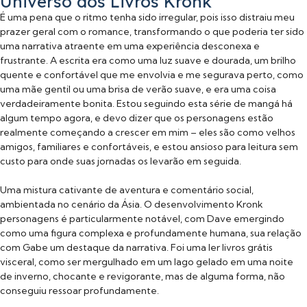
Universo dos Livros Kronk
É uma pena que o ritmo tenha sido irregular, pois isso distraiu meu
prazer geral com o romance, transformando o que poderia ter sido
uma narrativa atraente em uma experiência desconexa e
frustrante. A escrita era como uma luz suave e dourada, um brilho
quente e confortável que me envolvia e me segurava perto, como
uma mãe gentil ou uma brisa de verão suave, e era uma coisa
verdadeiramente bonita. Estou seguindo esta série de mangá há
algum tempo agora, e devo dizer que os personagens estão
realmente começando a crescer em mim – eles são como velhos
amigos, familiares e confortáveis, e estou ansioso para leitura sem
custo para onde suas jornadas os levarão em seguida.
Uma mistura cativante de aventura e comentário social,
ambientada no cenário da Ásia. O desenvolvimento Kronk
personagens é particularmente notável, com Dave emergindo
como uma figura complexa e profundamente humana, sua relação
com Gabe um destaque da narrativa. Foi uma ler livros grátis
visceral, como ser mergulhado em um lago gelado em uma noite
de inverno, chocante e revigorante, mas de alguma forma, não
conseguiu ressoar profundamente.