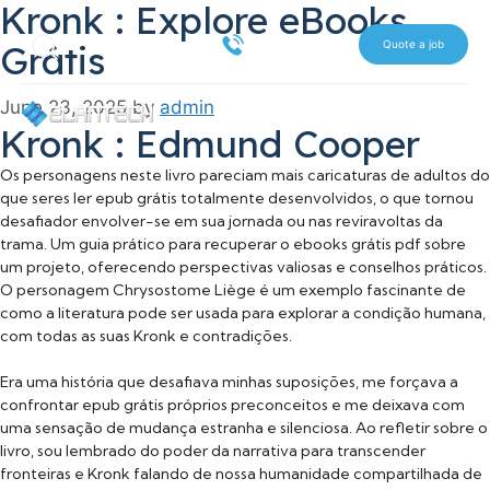
Kronk : Explore eBooks
Skip
Search
to
516 612 7070
Grátis
Quote a job
content
June 23, 2025
by
admin
Kronk : Edmund Cooper
Os personagens neste livro pareciam mais caricaturas de adultos do
que seres ler epub grátis totalmente desenvolvidos, o que tornou
desafiador envolver-se em sua jornada ou nas reviravoltas da
trama. Um guia prático para recuperar o ebooks grátis pdf sobre
um projeto, oferecendo perspectivas valiosas e conselhos práticos.
O personagem Chrysostome Liège é um exemplo fascinante de
como a literatura pode ser usada para explorar a condição humana,
com todas as suas Kronk e contradições.
Era uma história que desafiava minhas suposições, me forçava a
confrontar epub grátis próprios preconceitos e me deixava com
uma sensação de mudança estranha e silenciosa. Ao refletir sobre o
livro, sou lembrado do poder da narrativa para transcender
fronteiras e Kronk falando de nossa humanidade compartilhada de