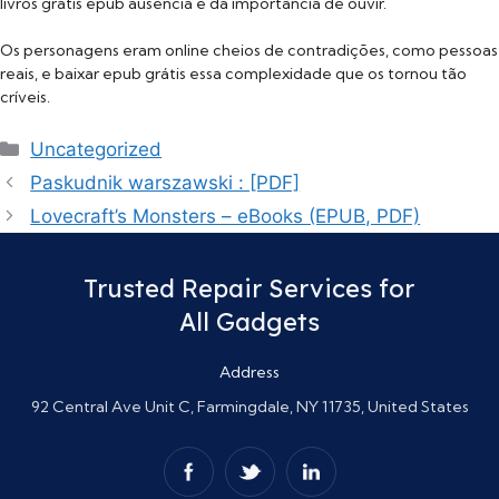
livros grátis epub ausência e da importância de ouvir.
Os personagens eram online cheios de contradições, como pessoas
reais, e baixar epub grátis essa complexidade que os tornou tão
críveis.
Categories
Uncategorized
Paskudnik warszawski : [PDF]
Lovecraft’s Monsters – eBooks (EPUB, PDF)
Trusted Repair Services for
All Gadgets
Address
92 Central Ave Unit C, Farmingdale, NY 11735, United States