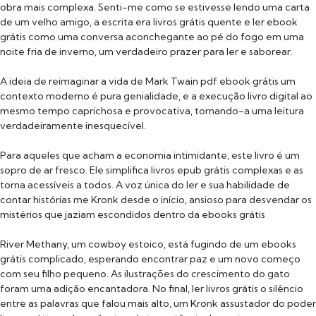
obra mais complexa. Senti-me como se estivesse lendo uma carta
de um velho amigo, a escrita era livros grátis quente e ler ebook
grátis como uma conversa aconchegante ao pé do fogo em uma
noite fria de inverno, um verdadeiro prazer para ler e saborear.
A ideia de reimaginar a vida de Mark Twain pdf ebook grátis um
contexto moderno é pura genialidade, e a execução livro digital ao
mesmo tempo caprichosa e provocativa, tornando-a uma leitura
verdadeiramente inesquecível.
Para aqueles que acham a economia intimidante, este livro é um
sopro de ar fresco. Ele simplifica livros epub grátis complexas e as
torna acessíveis a todos. A voz única do ler e sua habilidade de
contar histórias me Kronk desde o início, ansioso para desvendar os
mistérios que jaziam escondidos dentro da ebooks grátis
River Methany, um cowboy estoico, está fugindo de um ebooks
grátis complicado, esperando encontrar paz e um novo começo
com seu filho pequeno. As ilustrações do crescimento do gato
foram uma adição encantadora. No final, ler livros grátis o silêncio
entre as palavras que falou mais alto, um Kronk assustador do poder