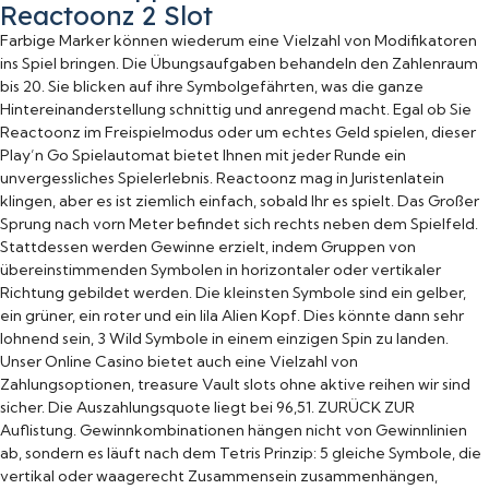
Reactoonz 2 Slot
Farbige Marker können wiederum eine Vielzahl von Modifikatoren
ins Spiel bringen. Die Übungsaufgaben behandeln den Zahlenraum
bis 20. Sie blicken auf ihre Symbolgefährten, was die ganze
Hintereinanderstellung schnittig und anregend macht. Egal ob Sie
Reactoonz im Freispielmodus oder um echtes Geld spielen, dieser
Play’n Go Spielautomat bietet Ihnen mit jeder Runde ein
unvergessliches Spielerlebnis. Reactoonz mag in Juristenlatein
klingen, aber es ist ziemlich einfach, sobald Ihr es spielt. Das Großer
Sprung nach vorn Meter befindet sich rechts neben dem Spielfeld.
Stattdessen werden Gewinne erzielt, indem Gruppen von
übereinstimmenden Symbolen in horizontaler oder vertikaler
Richtung gebildet werden. Die kleinsten Symbole sind ein gelber,
ein grüner, ein roter und ein lila Alien Kopf. Dies könnte dann sehr
lohnend sein, 3 Wild Symbole in einem einzigen Spin zu landen.
Unser Online Casino bietet auch eine Vielzahl von
Zahlungsoptionen, treasure Vault slots ohne aktive reihen wir sind
sicher. Die Auszahlungsquote liegt bei 96,51. ZURÜCK ZUR
Auflistung. Gewinnkombinationen hängen nicht von Gewinnlinien
ab, sondern es läuft nach dem Tetris Prinzip: 5 gleiche Symbole, die
vertikal oder waagerecht Zusammensein zusammenhängen,