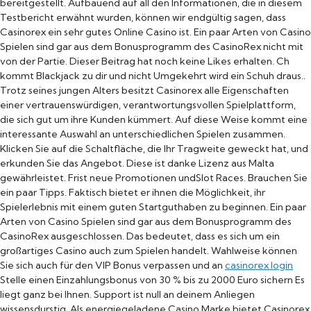
bereitgestellt. Aufbauend auf all den Informationen, die in diesem
Testbericht erwähnt wurden, können wir endgültig sagen, dass
Casinorex ein sehr gutes Online Casino ist. Ein paar Arten von Casino
Spielen sind gar aus dem Bonusprogramm des CasinoRex nicht mit
von der Partie. Dieser Beitrag hat noch keine Likes erhalten. Ch
kommt Blackjack zu dir und nicht Umgekehrt wird ein Schuh draus..
Trotz seines jungen Alters besitzt Casinorex alle Eigenschaften
einer vertrauenswürdigen, verantwortungsvollen Spielplattform,
die sich gut um ihre Kunden kümmert. Auf diese Weise kommt eine
interessante Auswahl an unterschiedlichen Spielen zusammen.
Klicken Sie auf die Schaltfläche, die Ihr Tragweite geweckt hat, und
erkunden Sie das Angebot. Diese ist danke Lizenz aus Malta
gewährleistet. Frist neue Promotionen undSlot Races. Brauchen Sie
ein paar Tipps. Faktisch bietet er ihnen die Möglichkeit, ihr
Spielerlebnis mit einem guten Startguthaben zu beginnen. Ein paar
Arten von Casino Spielen sind gar aus dem Bonusprogramm des
CasinoRex ausgeschlossen. Das bedeutet, dass es sich um ein
großartiges Casino auch zum Spielen handelt. Wahlweise können
Sie sich auch für den VIP Bonus verpassen und an
casinorex login
Stelle einen Einzahlungsbonus von 30 % bis zu 2000 Euro sichern Es
liegt ganz bei Ihnen. Support ist null an deinem Anliegen
wissensdurstig. Als energiegeladene Casino Marke bietet Casinorex