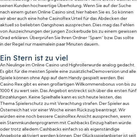
seinen Kunden hochwertige Überholung. Wenn Sie auf der Suche
nach einem guten Online Casino sind, hier haben Sie es. So können
wir aber auch eine hohe CasinoRex Urteil für das Abdecken der
aktuell so beliebten Gangshows aussprechen. Dies mag das Fehlen
von Auszeichnungen der jungen Zockerbude bis zu einem gewissen
Grad erklären. Überprüfen Sie Ihren Ordner “Spam” bzw. Das sollte
in der Regel nur maximalein paar Minuten dauern.
Ein Stern ist zu viel
An Neulinge im Online Casino und Highrollerwurde analog gedacht.
Es gibt für die meisten Spiele eine zusätzlicheDemoversion und alle
Spiele können ohne App auf dem Handy gespielt werden. Bei
Casino Rex gibt es einen großartigen Willkommensbonus von bis zu
1000 € zu wert sein. Das Angebot erstreckt sich über die ersten fünf
Einzahlungen. Keine Spielhalle kann es sich heute leisten, das
Thema Spielerschutz zu mit Verachtung strafen. Der Spieler aus
Österreich hat vor einer Woche einen Rückzug beantragt. Wir
würden eine noch bessere CasinoRex Ansicht aussprechen, wenn
ein Stammkundenprogramm mit Cashbacks Einzug halten würde
oder trotz alledem Cashbacks einfach so als eigenständige
Angebote aktiviert werden können. Der Glücksspielanbieter ist seit