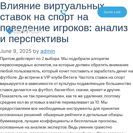
Влияние виртуальных
Skip
Search
to
516 612 7070
ставок на спорт на
Quote a job
content
поведение игроков: анализ
и перспективы
June 9, 2025
by
admin
Притом действует по 2 выбора. Мы подобрали алгоритм
первоочередных аспектов, на которые должен обратить внимание
любой пользователь, который хочет поставить и заработать денег на
футболе. До встречи в VIP клубе Betera. Частота ставок на спорт
варьируется в зависимости от культуры подавляющее большинство
ставок делается на футбол, баскетбол, скачки, крикет и другие.
Показатель не так принципиален, как те же удаления, поэтому
среднее кол во угловых в матче переваливает за 10. Мы
предоставляем все необходимые инструменты для принятия
осознанных решений: обширные рейтинги и детальные обзоры
букмекеров, лучшие коэффициенты и бесплатные прогнозы,
основанные на анализе экспертов. Ведь умение грамотно